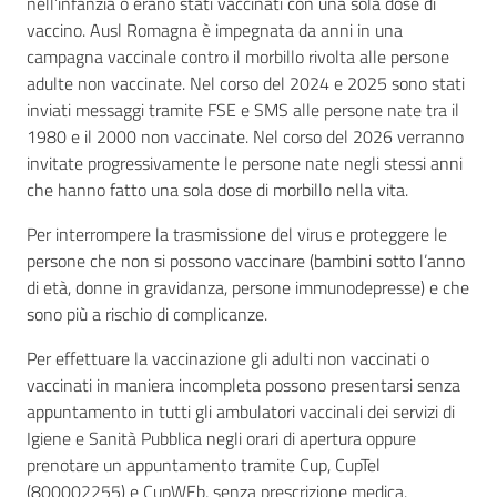
nell’infanzia o erano stati vaccinati con una sola dose di
vaccino. Ausl Romagna è impegnata da anni in una
campagna vaccinale contro il morbillo rivolta alle persone
adulte non vaccinate. Nel corso del 2024 e 2025 sono stati
inviati messaggi tramite FSE e SMS alle persone nate tra il
1980 e il 2000 non vaccinate. Nel corso del 2026 verranno
invitate progressivamente le persone nate negli stessi anni
che hanno fatto una sola dose di morbillo nella vita.
Per interrompere la trasmissione del virus e proteggere le
persone che non si possono vaccinare (bambini sotto l’anno
di età, donne in gravidanza, persone immunodepresse) e che
sono più a rischio di complicanze.
Per effettuare la vaccinazione gli adulti non vaccinati o
vaccinati in maniera incompleta possono presentarsi senza
appuntamento in tutti gli ambulatori vaccinali dei servizi di
Igiene e Sanità Pubblica negli orari di apertura oppure
prenotare un appuntamento tramite Cup, CupTel
(800002255) e CupWEb, senza prescrizione medica.