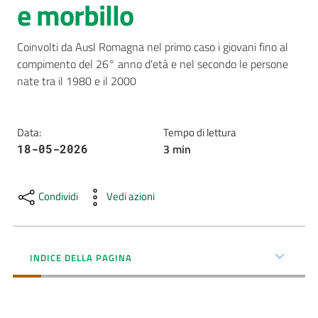
e morbillo
AUSL
Comunica
Coinvolti da Ausl Romagna nel primo caso i giovani fino al 
compimento del 26° anno d'età e nel secondo le persone 
nate tra il 1980 e il 2000 
Data
:
Tempo di lettura
3
min
18-05-2026
Carta
dei
Servizi
Condividi
Vedi azioni
Dedicato
a...
INDICE DELLA PAGINA
Bandi
e
Concorsi