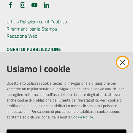
Facebook
Instagram
YouTube
LinkedIn
Ufficio Relazioni con il Pubblico
Riferimenti per la Stampa
Redazione Web
ONERI DI PUBBLICAZIONE
Amministrazione Trasparente
Usiamo i cookie
Pubblicità legale
Albo Pretorio
Questo sito utilizza i cookie tecnici di navigazione e di sessione per
Privacy Policy
garantire un miglior servizio di navigazione del sito, e cookie analitici per
Attuazione Misure PNRR
raccogliere informazioni sull'uso del sito da parte degli utenti. Utilizza
Liste di Attesa
anche cookie di profilazione dell'utente per fini statistici. Per i cookie di
profilazione puoi decidere se abilitarli o meno cliccando sul pulsante
'Impostazioni'. Per saperne di più, su come disabilitare i cookie oppure
ENTI, IMPRESE E PARTNER
abilitarne solo alcuni, consulta la nostra
Cookie Policy
.
Fatturazione Elettronica