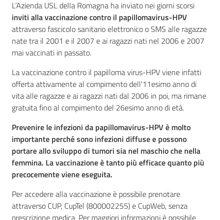
L’Azienda USL della Romagna ha inviato nei giorni scorsi
inviti alla vaccinazione contro il papillomavirus-HPV
attraverso fascicolo sanitario elettronico o SMS alle ragazze
nate tra il 2001 e il 2007 e ai ragazzi nati nel 2006 e 2007
Seguici
mai vaccinati in passato.
su
La vaccinazione contro il papilloma virus-HPV viene infatti
offerta attivamente al compimento dell’11esimo anno di
vita alle ragazze e ai ragazzi nati dal 2006 in poi, ma rimane
gratuita fino al compimento del 26esimo anno di età.
Prevenire le infezioni da papillomavirus-HPV è molto
importante perché sono infezioni diffuse e possono
portare allo sviluppo di tumori sia nel maschio che nella
femmina. La
vaccinazione è tanto più efficace quanto più
precocemente viene eseguita.
Per accedere alla vaccinazione è possibile prenotare
attraverso CUP, CupTel (800002255) e CupWeb, senza
prescrizione medica. Per maggiori informazioni è possibile