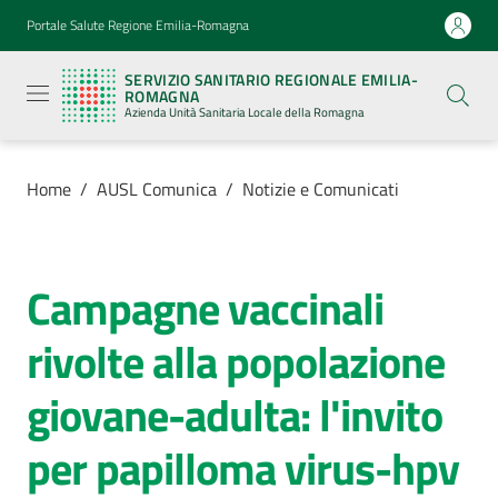
Vai al contenuto
Vai alla navigazione
Vai al footer
Portale Salute Regione Emilia-Romagna
Servizio
Sanitario
SERVIZIO SANITARIO REGIONALE EMILIA-
Regionale
ROMAGNA
Emilia-
Azienda Unità Sanitaria Locale della Romagna
Romagna
Azienda
Unità
Sanitaria
Home
/
AUSL Comunica
/
Notizie e Comunicati
Locale della
Romagna
Campagne vaccinali
Salta al contenuto
Azienda
rivolte alla popolazione
Servizi
giovane-adulta: l'invito
Luoghi
per papilloma virus-hpv
di
cura