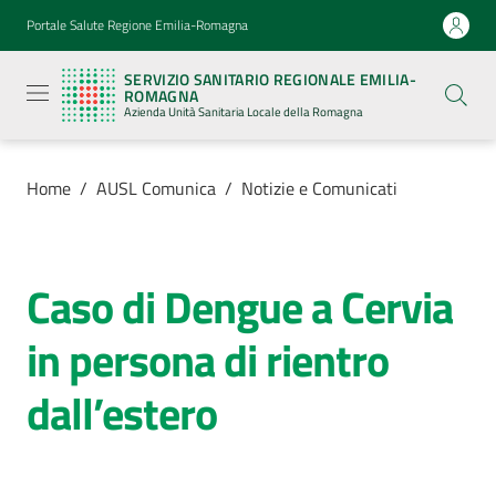
Vai al contenuto
Vai alla navigazione
Vai al footer
Portale Salute Regione Emilia-Romagna
Servizio
Sanitario
SERVIZIO SANITARIO REGIONALE EMILIA-
Regionale
ROMAGNA
Emilia-
Azienda Unità Sanitaria Locale della Romagna
Romagna
Azienda
Unità
Sanitaria
Home
/
AUSL Comunica
/
Notizie e Comunicati
Locale della
Romagna
Caso di Dengue a Cervia
Salta al contenuto
Azienda
in persona di rientro
Servizi
dall’estero
Luoghi
di
cura