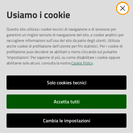
Amministrazione Trasparente
Usiamo i cookie
Pubblicità legale
Albo Pretorio
Questo sito utilizza i cookie tecnici di navigazione e di sessione per
Privacy Policy
garantire un miglior servizio di navigazione del sito, e cookie analitici per
Attuazione Misure PNRR
raccogliere informazioni sull'uso del sito da parte degli utenti. Utilizza
Liste di Attesa
anche cookie di profilazione dell'utente per fini statistici. Per i cookie di
profilazione puoi decidere se abilitarli o meno cliccando sul pulsante
'Impostazioni'. Per saperne di più, su come disabilitare i cookie oppure
ENTI, IMPRESE E PARTNER
abilitarne solo alcuni, consulta la nostra
Cookie Policy
.
Fatturazione Elettronica
Gare e Appalti
Solo cookies tecnici
Richiesta Patrocinio
Accetta tutti
Dichiarazione di Accessibilità
Cambia le impostazioni
Dati di Monitoraggio