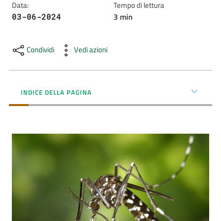
Data
:
Tempo di lettura
3
min
03-06-2024
AUSL
Comunica
Condividi
Vedi azioni
INDICE DELLA PAGINA
Carta
dei
Servizi
Dedicato
a...
Bandi
e
Concorsi