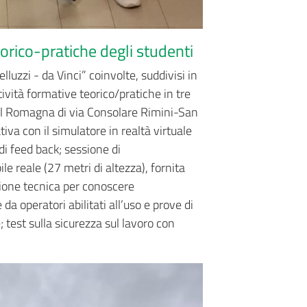
teorico-pratiche degli studenti
Belluzzi - da Vinci” coinvolte, suddivisi in
tività formative teorico/pratiche in tre
 Ausl Romagna di via Consolare Rimini-San
va con il simulatore in realtà virtuale
di feed back; sessione di
e reale (27 metri di altezza), fornita
zione tecnica per conoscere
a operatori abilitati all’uso e prove di
; test sulla sicurezza sul lavoro con