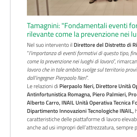
Tamagnini: "Fondamentali eventi fo
rilevante come la prevenzione nei lu
Nel suo intervento il
Direttore del Distretto di 
“
l’importanza di eventi formativi di questo tipo, fin
come la prevenzione nei luoghi di lavoro
”, rimarcan
lavoro che in tale ambito svolge sul territorio prov
dall’ingegner Pierpaolo Neri
”.
Le relazioni di
Pierpaolo Neri, Direttore Unità O
Antinfortunistica Romagna, Piero Palmieri, Pr
Alberto Carro, INAIL Unità Operativa Tecnica Fo
Dipartimento Innovazioni Tecnologiche INAIL,
h
caratteristiche delle piattaforme di lavoro elevabili
anche ad usi impropri dell’attrezzatura, sempre più