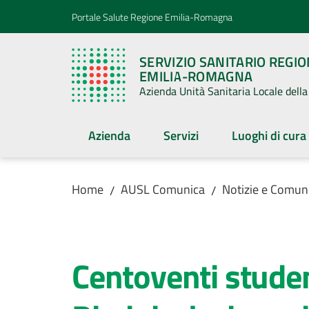
Vai al contenuto
Vai alla navigazione
Vai al footer
Portale Salute Regione Emilia-Romagna
SERVIZIO SANITARIO REGI
EMILIA-ROMAGNA
Azienda Unità Sanitaria Locale del
Azienda
Servizi
Luoghi di cura
Home
AUSL Comunica
Notizie e Comuni
/
/
Salta al contenuto
Centoventi studen