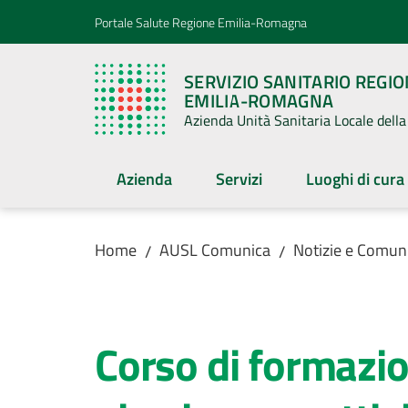
Vai al contenuto
Vai alla navigazione
Vai al footer
Portale Salute Regione Emilia-Romagna
SERVIZIO SANITARIO REGI
EMILIA-ROMAGNA
Azienda Unità Sanitaria Locale del
Azienda
Servizi
Luoghi di cura
Home
AUSL Comunica
Notizie e Comuni
/
/
Salta al contenuto
Corso di formazi