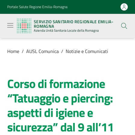
Vai al contenuto
Vai alla navigazione
Vai al footer
Portale Salute Regione Emilia-Romagna
Servizio
Sanitario
SERVIZIO SANITARIO REGIONALE EMILIA-
Regionale
ROMAGNA
Emilia-
Azienda Unità Sanitaria Locale della Romagna
Romagna
Azienda
Unità
Sanitaria
Home
/
AUSL Comunica
/
Notizie e Comunicati
Locale della
Romagna
Corso di formazione
Salta al contenuto
Azienda
“Tatuaggio e piercing:
Servizi
aspetti di igiene e
Luoghi
sicurezza” dal 9 all’11
di
cura