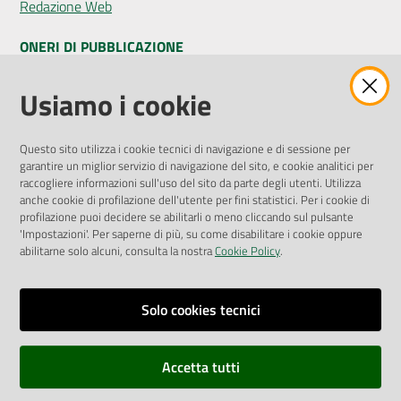
Redazione Web
ONERI DI PUBBLICAZIONE
Amministrazione Trasparente
Usiamo i cookie
Pubblicità legale
Albo Pretorio
Questo sito utilizza i cookie tecnici di navigazione e di sessione per
Privacy Policy
garantire un miglior servizio di navigazione del sito, e cookie analitici per
Attuazione Misure PNRR
raccogliere informazioni sull'uso del sito da parte degli utenti. Utilizza
Liste di Attesa
anche cookie di profilazione dell'utente per fini statistici. Per i cookie di
profilazione puoi decidere se abilitarli o meno cliccando sul pulsante
'Impostazioni'. Per saperne di più, su come disabilitare i cookie oppure
ENTI, IMPRESE E PARTNER
abilitarne solo alcuni, consulta la nostra
Cookie Policy
.
Fatturazione Elettronica
Gare e Appalti
Solo cookies tecnici
Richiesta Patrocinio
Accetta tutti