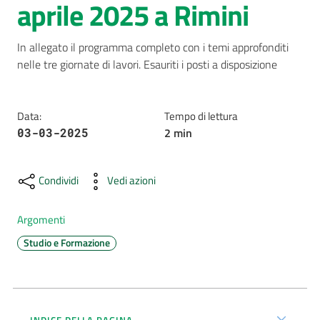
aprile 2025 a Rimini
AUSL
Comunica
In allegato il programma completo con i temi approfonditi 
nelle tre giornate di lavori. Esauriti i posti a disposizione
Data
:
Tempo di lettura
2
min
03-03-2025
Carta
dei
Condividi
Vedi azioni
Servizi
Argomenti
Dedicato
Studio e Formazione
a...
Bandi
e
Concorsi