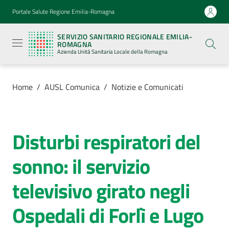
Vai al contenuto
Vai alla navigazione
Vai al footer
Portale Salute Regione Emilia-Romagna
Servizio
Sanitario
SERVIZIO SANITARIO REGIONALE EMILIA-
Regionale
ROMAGNA
Emilia-
Azienda Unità Sanitaria Locale della Romagna
Romagna
Azienda
Unità
Sanitaria
Home
/
AUSL Comunica
/
Notizie e Comunicati
Locale della
Romagna
Disturbi respiratori del
Salta al contenuto
Azienda
sonno: il servizio
Servizi
televisivo girato negli
Luoghi
Ospedali di Forlì e Lugo
di
cura