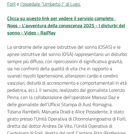
Forlì
e
l’ospedale “Umberto I” di Lugo.
Clicca su questo link per vedere il servizio completo
:
Noos - L'avventura della conoscenza 2025 - I disturbi del
sonno - Video - RaiPlay
La sindrome delle apnee ostruttive del sonno (OSAS) e le
apnee ostruttive del sonno (OSA) rappresentano un disturbo
sempre più diffuso, con ripercussioni di significativa gravità,
sia nei confronti della qualità di vita che in rapporto a
svariati risvolti (ipertensione, alterazioni cardio e cerebro
vascolari, disturbi di accrescimento e comportamentali in età
pediatrica, ecc.). Il servizio, realizzato dal giornalista Lorenzo
Pinna, con la collaborazione dell'operatore Mariusz Daz e
delle giornaliste dell’Ufficio Stampa di Ausl Romagna,
Tiziana Rambelli, Manuela Dradi e Alice Possidente, è stato
girato presso l'Unità Operativa di Otorinolaringoiatria di Forlì,
diretta dal dottor Andrea De Vito, l'Unità Operativa di
Cardiologia di Forlì, diretta dal prof. Carmine Pizzi (Professore