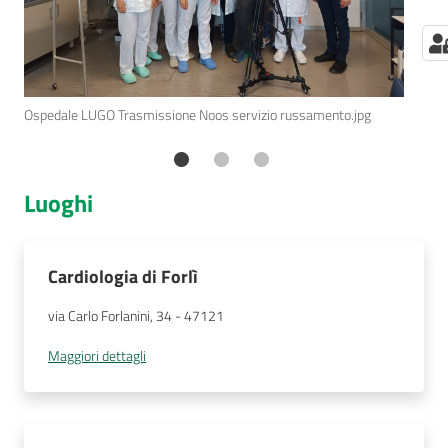
Previous
Ne
Ospe
Ospedale LUGO Trasmissione Noos servizio russamento.jpg
Luoghi
Cardiologia di Forlì
via Carlo Forlanini, 34
 - 
47121
Maggiori dettagli