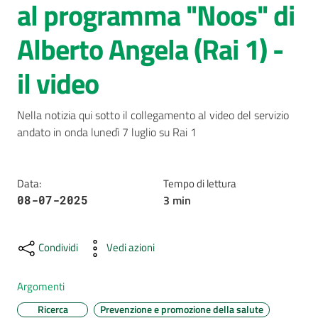
al programma "Noos" di
AUSL
Alberto Angela (Rai 1) -
Comunica
il video
Nella notizia qui sotto il collegamento al video del servizio 
andato in onda lunedì 7 luglio su Rai 1
Carta
dei
Data
:
Tempo di lettura
Servizi
3
min
08-07-2025
Dedicato
a...
Condividi
Vedi azioni
Bandi
Argomenti
e
Ricerca
Prevenzione e promozione della salute
Concorsi