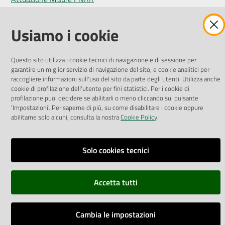
Liste di Attesa
Usiamo i cookie
ENTI, IMPRESE E PARTNER
Fatturazione Elettronica
Questo sito utilizza i cookie tecnici di navigazione e di sessione per
garantire un miglior servizio di navigazione del sito, e cookie analitici per
Gare e Appalti
raccogliere informazioni sull'uso del sito da parte degli utenti. Utilizza anche
Richiesta Patrocinio
cookie di profilazione dell'utente per fini statistici. Per i cookie di
profilazione puoi decidere se abilitarli o meno cliccando sul pulsante
'Impostazioni'. Per saperne di più, su come disabilitare i cookie oppure
abilitarne solo alcuni, consulta la nostra
Cookie Policy
.
Dichiarazione di Accessibilità
Solo cookies tecnici
Dati di Monitoraggio
Impostazioni cookie
Accetta tutti
Cambia le impostazioni