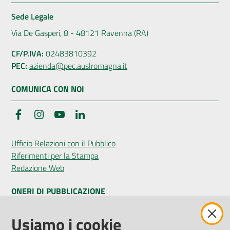
Sede Legale
Via De Gasperi, 8 - 48121 Ravenna (RA)
CF/P.IVA:
02483810392
PEC:
azienda@pec.auslromagna.it
COMUNICA CON NOI
Facebook
Instagram
YouTube
LinkedIn
Ufficio Relazioni con il Pubblico
Riferimenti per la Stampa
Redazione Web
ONERI DI PUBBLICAZIONE
Amministrazione Trasparente
Usiamo i cookie
Pubblicità legale