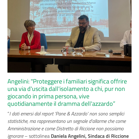
Angelini: "Proteggere i familiari significa offrire
una via d'uscita dall'isolamento a chi, pur non
giocando in prima persona, vive
quotidianamente il dramma dell'azzardo”
​“
I dati emersi dal report 'Pane & Azzardo' non sono semplici
statistiche, ma rappresentano un segnale d'allarme che come
Amministrazione e come Distretto di Riccione non possiamo
ignorare
– sottolinea
Daniela Angelini, Sindaca di Riccione