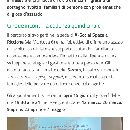
Il Maestrale
, promuove un
ciclo di incontri gratuiti di
sostegno rivolti ai familiari di persone con problematiche
di gioco d’azzardo
.
Cinque incontri, a cadenza quindicinale
Il percorso si svolgerà nella sede di
A-Social Space a
Riccione
(via Mantova 6) e ha l’obiettivo di offrire uno spazio
di ascolto, condivisione e supporto, aiutando i familiari a
riconoscere e comprendere l’impatto della dipendenza e a
sviluppare strategie di gestione e tutela personale. Gli
incontri adottano il metodo dei
5-step
, basato sul modello
stress–strain–coping–support
, intervento specifico per le
famiglie delle persone con dipendenze patologiche.
Gli appuntamenti si terranno
ogni 15 giorni
, il giovedì dalle
ore
19.30 alle 21
, nelle seguenti date:
12 marzo, 26 marzo,
9 aprile, 23
aprile e 7 maggio
.