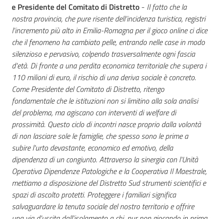
e Presidente del Comitato di Distretto
-
Il fatto che la
nostra provincia, che pure risente dell’incidenza turistica, registri
l'incremento più alto in Emilia-Romagna per il gioco online ci dice
che il fenomeno ha cambiato pelle, entrando nelle case in modo
silenzioso e pervasivo, colpendo trasversalmente ogni fascia
d'età. Di fronte a una perdita economica territoriale che supera i
110 milioni di euro, il rischio di una deriva sociale è concreto.
Come Presidente del Comitato di Distretto, ritengo
fondamentale che le istituzioni non si limitino alla sola analisi
del problema, ma agiscano con interventi di welfare di
prossimità. Questo ciclo di incontri nasce proprio dalla volontà
di non lasciare sole le famiglie, che spesso sono le prime a
subire l'urto devastante, economico ed emotivo, della
dipendenza di un congiunto. ​Attraverso la sinergia con l'Unità
Operativa Dipendenze Patologiche e la Cooperativa Il Maestrale,
mettiamo a disposizione del Distretto Sud strumenti scientifici e
spazi di ascolto protetti. Proteggere i familiari significa
salvaguardare la tenuta sociale del nostro territorio e offrire
una via d'uscita dall'isolamento a chi, pur non giocando in prima