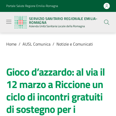
Vai al contenuto
Vai alla navigazione
Vai al footer
Portale Salute Regione Emilia-Romagna
Servizio
Sanitario
SERVIZIO SANITARIO REGIONALE EMILIA-
Regionale
ROMAGNA
Emilia-
Azienda Unità Sanitaria Locale della Romagna
Romagna
Azienda
Unità
Sanitaria
Home
/
AUSL Comunica
/
Notizie e Comunicati
Locale della
Romagna
Gioco d’azzardo: al via il
Salta al contenuto
Azienda
12 marzo a Riccione un
Servizi
ciclo di incontri gratuiti
Luoghi
di sostegno per i
di
cura