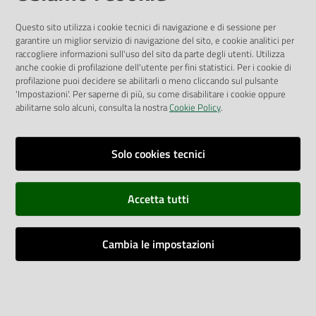
Albo Pretorio
Questo sito utilizza i cookie tecnici di navigazione e di sessione per
Privacy Policy
garantire un miglior servizio di navigazione del sito, e cookie analitici per
Attuazione Misure PNRR
raccogliere informazioni sull'uso del sito da parte degli utenti. Utilizza
Liste di Attesa
anche cookie di profilazione dell'utente per fini statistici. Per i cookie di
profilazione puoi decidere se abilitarli o meno cliccando sul pulsante
'Impostazioni'. Per saperne di più, su come disabilitare i cookie oppure
ENTI, IMPRESE E PARTNER
abilitarne solo alcuni, consulta la nostra
Cookie Policy
.
Fatturazione Elettronica
Gare e Appalti
Solo cookies tecnici
Richiesta Patrocinio
Accetta tutti
Dichiarazione di Accessibilità
Cambia le impostazioni
Dati di Monitoraggio
Impostazioni cookie