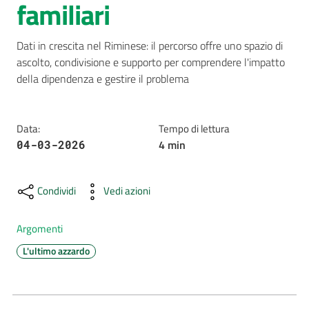
familiari
AUSL
Comunica
Dati in crescita nel Riminese: il percorso offre uno spazio di 
ascolto, condivisione e supporto per comprendere l'impatto 
della dipendenza e gestire il problema
Data
:
Tempo di lettura
4
min
04-03-2026
Carta
dei
Servizi
Condividi
Vedi azioni
Dedicato
Argomenti
a...
L'ultimo azzardo
Bandi
e
Concorsi