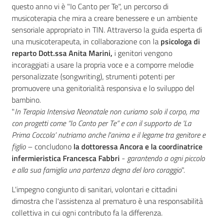
questo anno vi è "Io Canto per Te", un percorso di
musicoterapia che mira a creare benessere e un ambiente
sensoriale appropriato in TIN. Attraverso la guida esperta di
una musicoterapeuta, in collaborazione con la
psicologa di
reparto Dott.ssa Anita Marini,
i genitori vengono
incoraggiati a usare la propria voce e a comporre melodie
personalizzate (songwriting), strumenti potenti per
promuovere una genitorialità responsiva e lo sviluppo del
bambino.
"
In Terapia Intensiva Neonatale non curiamo solo il corpo, ma
con progetti come “Io Canto per Te” e con il supporto de 'La
Prima Coccola’ nutriamo anche l'anima e il legame tra genitore e
figlio
– concludono
la dottoressa Ancora e la coordinatrice
infermieristica Francesca Fabbri
-
garantendo a ogni piccolo
e alla sua famiglia una partenza degna del loro coraggio
".
L'impegno congiunto di sanitari, volontari e cittadini
dimostra che l'assistenza al prematuro è una responsabilità
collettiva in cui ogni contributo fa la differenza.