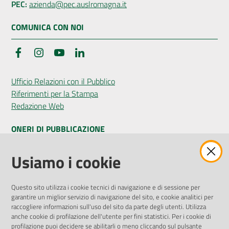
PEC:
azienda@pec.auslromagna.it
COMUNICA CON NOI
Facebook
Instagram
YouTube
LinkedIn
Ufficio Relazioni con il Pubblico
Riferimenti per la Stampa
Redazione Web
ONERI DI PUBBLICAZIONE
Amministrazione Trasparente
Usiamo i cookie
Pubblicità legale
Albo Pretorio
Questo sito utilizza i cookie tecnici di navigazione e di sessione per
Privacy Policy
garantire un miglior servizio di navigazione del sito, e cookie analitici per
Attuazione Misure PNRR
raccogliere informazioni sull'uso del sito da parte degli utenti. Utilizza
Liste di Attesa
anche cookie di profilazione dell'utente per fini statistici. Per i cookie di
profilazione puoi decidere se abilitarli o meno cliccando sul pulsante