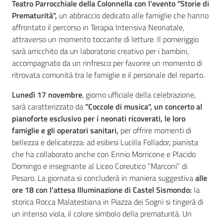
Teatro Parrocchiale della Colonnella con l'evento "Storie di
Prematurità",
un abbraccio dedicato alle famiglie che hanno
affrontato il percorso in Terapia Intensiva Neonatale,
attraverso un momento toccante di letture. Il pomeriggio
sarà arricchito da un laboratorio creativo per i bambini,
accompagnato da un rinfresco per favorire un momento di
ritrovata comunità tra le famiglie e il personale del reparto.
Lunedì 17 novembre
, giorno ufficiale della celebrazione,
sarà caratterizzato da
"Coccole di musica", un concerto al
pianoforte esclusivo per i neonati ricoverati, le loro
famiglie e gli operatori sanitari,
per offrire momenti di
bellezza e delicatezza: ad esibirsi Lucilla Follador, pianista
che ha collaborato anche con Ennio Morricone e Placido
Domingo e insegnante al Liceo Coreutico “Marconi” di
Pesaro. La giornata si concluderà in maniera suggestiva
alle
ore 18 con l'attesa Illuminazione di Castel Sismondo:
la
storica Rocca Malatestiana in Piazza dei Sogni si tingerà di
un intenso viola, il colore simbolo della prematurità. Un