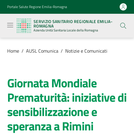
Vai al contenuto
Vai alla navigazione
Vai al footer
Portale Salute Regione Emilia-Romagna
Servizio
Sanitario
SERVIZIO SANITARIO REGIONALE EMILIA-
Regionale
ROMAGNA
Emilia-
Azienda Unità Sanitaria Locale della Romagna
Romagna
Azienda
Unità
Sanitaria
Home
/
AUSL Comunica
/
Notizie e Comunicati
Locale della
Romagna
Giornata Mondiale
Salta al contenuto
Azienda
Prematurità: iniziative di
Servizi
sensibilizzazione e
Luoghi
speranza a Rimini
di
cura