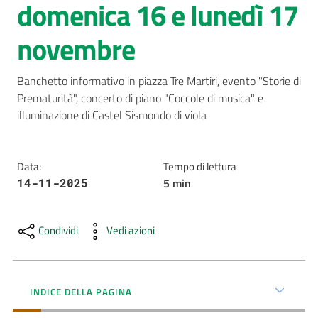
domenica 16 e lunedì 17
AUSL
novembre
Comunica
Banchetto informativo in piazza Tre Martiri, evento "Storie di 
Prematurità", concerto di piano "Coccole di musica" e 
illuminazione di Castel Sismondo di viola
Carta
Data
:
Tempo di lettura
dei
5
min
14-11-2025
Servizi
Dedicato
Condividi
Vedi azioni
a...
Bandi
INDICE DELLA PAGINA
e
Concorsi