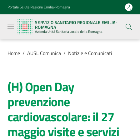
Vai al contenuto
Vai alla navigazione
Vai al footer
Portale Salute Regione Emilia-Romagna
Servizio
Sanitario
SERVIZIO SANITARIO REGIONALE EMILIA-
Regionale
ROMAGNA
Emilia-
Azienda Unità Sanitaria Locale della Romagna
Romagna
Azienda
Unità
Sanitaria
Home
/
AUSL Comunica
/
Notizie e Comunicati
Locale della
Romagna
(H) Open Day
Salta al contenuto
Azienda
prevenzione
Servizi
cardiovascolare: il 27
Luoghi
maggio visite e servizi
di
cura