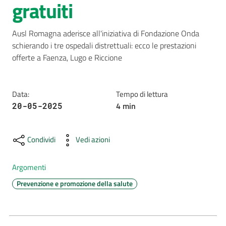
gratuiti
AUSL
Comunica
Ausl Romagna aderisce all'iniziativa di Fondazione Onda 
schierando i tre ospedali distrettuali: ecco le prestazioni 
offerte a Faenza, Lugo e Riccione
Data
:
Tempo di lettura
4
min
20-05-2025
Carta
dei
Servizi
Condividi
Vedi azioni
Dedicato
Argomenti
a...
Prevenzione e promozione della salute
Bandi
e
Concorsi