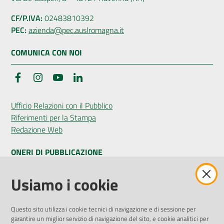
CF/P.IVA:
02483810392
PEC:
azienda@pec.auslromagna.it
COMUNICA CON NOI
Facebook
Instagram
YouTube
LinkedIn
Ufficio Relazioni con il Pubblico
Riferimenti per la Stampa
Redazione Web
ONERI DI PUBBLICAZIONE
Amministrazione Trasparente
Usiamo i cookie
Pubblicità legale
Albo Pretorio
Questo sito utilizza i cookie tecnici di navigazione e di sessione per
Privacy Policy
garantire un miglior servizio di navigazione del sito, e cookie analitici per