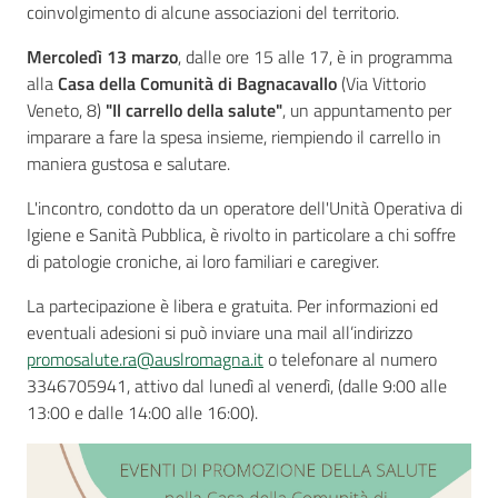
coinvolgimento di alcune associazioni del territorio.
Mercoledì 13 marzo
,
dalle ore 15 alle 17, è in programma
alla
Casa della Comunità di Bagnacavallo
(Via Vittorio
Seguici
Veneto, 8)
"Il carrello della salute"
, un appuntamento per
su
imparare a fare la spesa insieme, riempiendo il carrello in
maniera gustosa e salutare.
L'incontro, condotto da un operatore dell'Unità Operativa di
Igiene e Sanità Pubblica, è rivolto in particolare a chi soffre
di patologie croniche, ai loro familiari e caregiver.
La partecipazione è libera e gratuita. Per informazioni ed
eventuali adesioni si può inviare una mail all’indirizzo
promosalute.ra@auslromagna.it
o telefonare al numero
3346705941, attivo dal lunedì al venerdì, (dalle 9:00 alle
13:00 e dalle 14:00 alle 16:00).