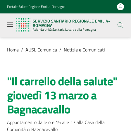
Vai al contenuto
Vai alla navigazione
Vai al footer
Portale Salute Regione Emilia-Romagna
Servizio
Sanitario
SERVIZIO SANITARIO REGIONALE EMILIA-
Regionale
ROMAGNA
Emilia-
Azienda Unità Sanitaria Locale della Romagna
Romagna
Azienda
Unità
Sanitaria
Home
/
AUSL Comunica
/
Notizie e Comunicati
Locale della
Romagna
"Il carrello della salute"
Salta al contenuto
Azienda
giovedì 13 marzo a
Servizi
Bagnacavallo
Luoghi
di
Appuntamento dalle ore 15 alle 17 alla Casa della 
cura
Comunità di Bagnacavallo