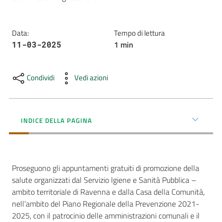
AUSL
Comunica
Data
:
Tempo di lettura
1
min
11-03-2025
Condividi
Vedi azioni
Carta
dei
INDICE DELLA PAGINA
Servizi
Dedicato
Proseguono gli appuntamenti gratuiti di promozione della
a...
salute organizzati dal Servizio Igiene e Sanità Pubblica –
ambito territoriale di Ravenna e dalla Casa della Comunità,
Bandi
nell’ambito del Piano Regionale della Prevenzione 2021-
e
2025, con il patrocinio delle amministrazioni comunali e il
Concorsi