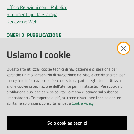
Ufficio Relazioni con il Pubblico
Riferimenti per la Stampa
Redazione Web
ONERI DI PUBBLICAZIONE
Amministrazione Trasparente
Usiamo i cookie
Pubblicità legale
Albo Pretorio
Questo sito utilizza i cookie tecnici di navigazione e di sessione per
Privacy Policy
garantire un miglior servizio di navigazione del sito, e cookie analitici per
Attuazione Misure PNRR
raccogliere informazioni sull'uso del sito da parte degli utenti. Utilizza
Liste di Attesa
anche cookie di profilazione dell'utente per fini statistici. Per i cookie di
profilazione puoi decidere se abilitarli o meno cliccando sul pulsante
'Impostazioni'. Per saperne di più, su come disabilitare i cookie oppure
ENTI, IMPRESE E PARTNER
abilitarne solo alcuni, consulta la nostra
Cookie Policy
.
Fatturazione Elettronica
Gare e Appalti
Solo cookies tecnici
Richiesta Patrocinio