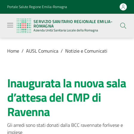
Vai al contenuto
Vai alla navigazione
Vai al footer
Portale Salute Regione Emilia-Romagna
Servizio
Sanitario
SERVIZIO SANITARIO REGIONALE EMILIA-
Regionale
ROMAGNA
Emilia-
Azienda Unità Sanitaria Locale della Romagna
Romagna
Azienda
Unità
Sanitaria
Home
/
AUSL Comunica
/
Notizie e Comunicati
Locale della
Romagna
Inaugurata la nuova sala
Salta al contenuto
Azienda
d’attesa del CMP di
Servizi
Ravenna
Luoghi
di
Gli arredi sono stati donati dalla BCC ravennate forlivese e 
cura
imolese 