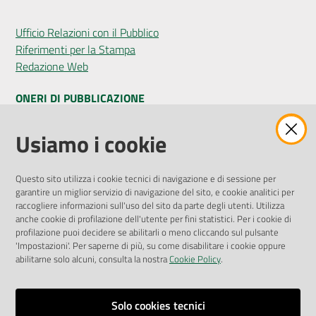
Ufficio Relazioni con il Pubblico
Riferimenti per la Stampa
Redazione Web
ONERI DI PUBBLICAZIONE
Amministrazione Trasparente
Usiamo i cookie
Pubblicità legale
Albo Pretorio
Questo sito utilizza i cookie tecnici di navigazione e di sessione per
Privacy Policy
garantire un miglior servizio di navigazione del sito, e cookie analitici per
Attuazione Misure PNRR
raccogliere informazioni sull'uso del sito da parte degli utenti. Utilizza
Liste di Attesa
anche cookie di profilazione dell'utente per fini statistici. Per i cookie di
profilazione puoi decidere se abilitarli o meno cliccando sul pulsante
'Impostazioni'. Per saperne di più, su come disabilitare i cookie oppure
ENTI, IMPRESE E PARTNER
abilitarne solo alcuni, consulta la nostra
Cookie Policy
.
Fatturazione Elettronica
Gare e Appalti
Solo cookies tecnici