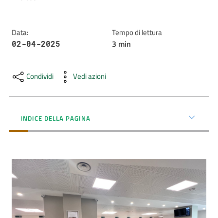
AUSL
Comunica
Data
:
Tempo di lettura
3
min
02-04-2025
Condividi
Vedi azioni
Carta
dei
INDICE DELLA PAGINA
Servizi
Dedicato
a...
Bandi
e
Concorsi