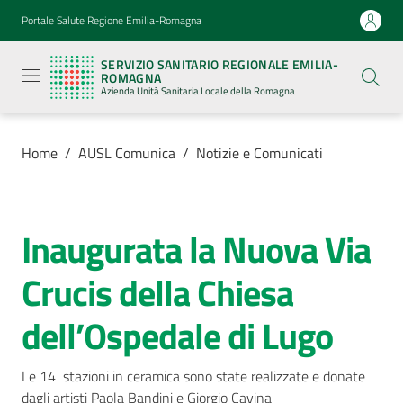
Vai al contenuto
Vai alla navigazione
Vai al footer
Portale Salute Regione Emilia-Romagna
Servizio
Sanitario
SERVIZIO SANITARIO REGIONALE EMILIA-
Regionale
ROMAGNA
Emilia-
Azienda Unità Sanitaria Locale della Romagna
Romagna
Azienda
Unità
Sanitaria
Home
/
AUSL Comunica
/
Notizie e Comunicati
Locale della
Romagna
Inaugurata la Nuova Via
Salta al contenuto
Azienda
Crucis della Chiesa
Servizi
dell’Ospedale di Lugo
Luoghi
di
Le 14  stazioni in ceramica sono state realizzate e donate 
cura
dagli artisti Paola Bandini e Giorgio Cavina