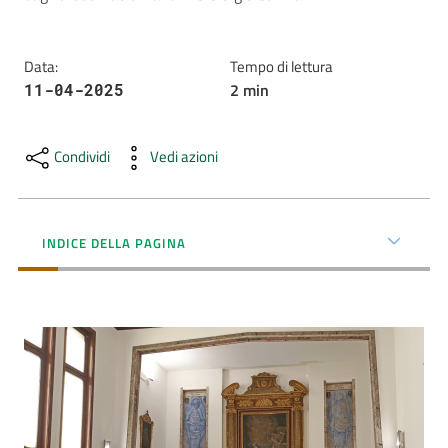
AUSL
Comunica
Data
:
Tempo di lettura
2
min
11-04-2025
Condividi
Vedi azioni
Carta
dei
INDICE DELLA PAGINA
Servizi
Dedicato
a...
Bandi
e
Concorsi