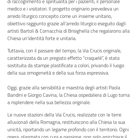
di raccoglimento e spiritualità per i pazienti, il personale
medico e i visitatori. Il progetto originario prevedeva un
arredo liturgico concepito come un insieme unitario,
obiettivo raggiunto grazie all’arredo liturgico eseguito dagli
artisti Bartoli & Cornacchia di Brisighella che regalarono alla
Chiesa un’identità forte e unitaria.
Tuttavia, con il passare del tempo, la Via Crucis originale,
caratterizzata da un pregiato effetto “craquelé”, è stata
sostituita da stampe plastificate a colori, privando il luogo
della sua omogeneità e della sua forza espressiva.
Oggi, grazie alla sensibilità e maestria degli artisti Paola
Bandini e Giorgio Cavina, la Chiesa ospedaliera di Lugo torna
a risplendere nella sua bellezza originale.
Le nuove stazioni della Via Crucis, realizzate con le terre
alluvionali della Romagna, restituiscono alla Chiesa la sua
unicità, riportando un legame profondo con il territorio. Ogni
opera, plasmata con cura e passione, non solo arricchisce il