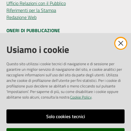
Ufficio Relazioni con il Pubblico
Riferimenti per la Stampa
Redazione Web
ONERI DI PUBBLICAZIONE
Amministrazione Trasparente
Usiamo i cookie
Pubblicità legale
Albo Pretorio
Questo sito utilizza i cookie tecnici di navigazione e di sessione per
Privacy Policy
garantire un miglior servizio di navigazione del sito, e cookie analitici per
Attuazione Misure PNRR
raccogliere informazioni sull'uso del sito da parte degli utenti. Utilizza
Liste di Attesa
anche cookie di profilazione dell'utente per fini statistici. Per i cookie di
profilazione puoi decidere se abilitarli o meno cliccando sul pulsante
'Impostazioni'. Per saperne di più, su come disabilitare i cookie oppure
ENTI, IMPRESE E PARTNER
abilitarne solo alcuni, consulta la nostra
Cookie Policy
.
Fatturazione Elettronica
Gare e Appalti
Solo cookies tecnici
Richiesta Patrocinio