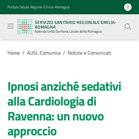
Vai al contenuto
Vai alla navigazione
Vai al footer
Portale Salute Regione Emilia-Romagna
Servizio
Sanitario
SERVIZIO SANITARIO REGIONALE EMILIA-
Regionale
ROMAGNA
Emilia-
Azienda Unità Sanitaria Locale della Romagna
Romagna
Azienda
Unità
Sanitaria
Home
/
AUSL Comunica
/
Notizie e Comunicati
Locale della
Romagna
Ipnosi anziché sedativi
Salta al contenuto
Azienda
alla Cardiologia di
Servizi
Ravenna: un nuovo
Luoghi
approccio
di
cura