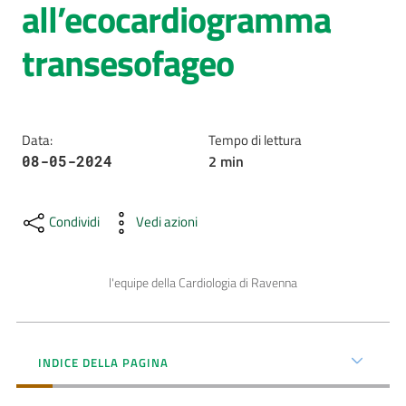
all’ecocardiogramma
AUSL
transesofageo
Comunica
Data
:
Tempo di lettura
2
min
08-05-2024
Carta
dei
Condividi
Vedi azioni
Servizi
l'equipe della Cardiologia di Ravenna
Dedicato
a...
Bandi
INDICE DELLA PAGINA
e
Concorsi