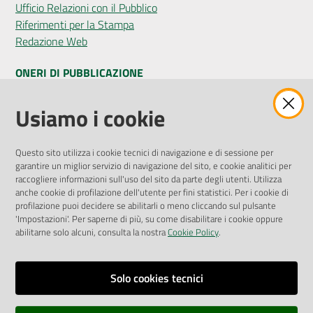
Ufficio Relazioni con il Pubblico
Riferimenti per la Stampa
Redazione Web
ONERI DI PUBBLICAZIONE
Amministrazione Trasparente
Usiamo i cookie
Pubblicità legale
Albo Pretorio
Questo sito utilizza i cookie tecnici di navigazione e di sessione per
Privacy Policy
garantire un miglior servizio di navigazione del sito, e cookie analitici per
Attuazione Misure PNRR
raccogliere informazioni sull'uso del sito da parte degli utenti. Utilizza
Liste di Attesa
anche cookie di profilazione dell'utente per fini statistici. Per i cookie di
profilazione puoi decidere se abilitarli o meno cliccando sul pulsante
'Impostazioni'. Per saperne di più, su come disabilitare i cookie oppure
ENTI, IMPRESE E PARTNER
abilitarne solo alcuni, consulta la nostra
Cookie Policy
.
Fatturazione Elettronica
Gare e Appalti
Solo cookies tecnici
Richiesta Patrocinio