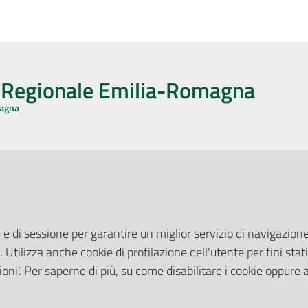
o Regionale Emilia-Romagna
magna
CA CON NOI
ONERI DI PUBBLICAZIONE
book
Instagram
YouTube
LinkedIn
Amministrazione Trasparente
Pubblicità legale
 e di sessione per garantire un miglior servizio di navigazione 
Albo Pretorio
. Utilizza anche cookie di profilazione dell'utente per fini stati
elazioni con il Pubblico
Privacy Policy
nti per la Stampa
oni'. Per saperne di più, su come disabilitare i cookie oppure 
Attuazione Misure PNRR
ne Web
Liste di Attesa