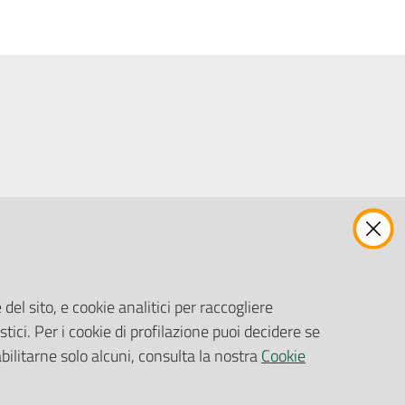
ENTI, IMPRESE E PARTNER
Fatturazione Elettronica
Gare e Appalti
del sito, e cookie analitici per raccogliere
Richiesta Patrocinio
stici. Per i cookie di profilazione puoi decidere se
abilitarne solo alcuni, consulta la nostra
Cookie