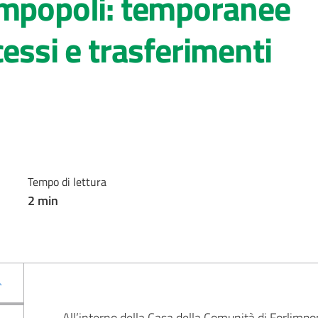
impopoli: temporanee
cessi e trasferimenti
Tempo di lettura
2
min
All’interno della Casa della Comunità di Forlimpop