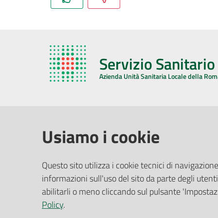
Servizio Sanitari
Azienda Unità Sanitaria Locale della Ro
AZIENDA USL DELLA ROMAGNA
COMUNI
Usiamo i cookie
Sede Legale
Face
Questo sito utilizza i cookie tecnici di navigazione
Via De Gasperi, 8 - 48121 Ravenna (RA)
informazioni sull'uso del sito da parte degli utenti
Ufficio R
CF/P.IVA:
02483810392
Riferime
abilitarli o meno cliccando sul pulsante 'Impostazi
PEC:
azienda@pec.auslromagna.it
Redazio
Policy
.