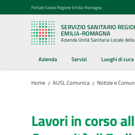
Vai al contenuto
Vai alla navigazione
Vai al footer
Portale Salute Regione Emilia-Romagna
SERVIZIO SANITARIO REGI
EMILIA-ROMAGNA
Azienda Unità Sanitaria Locale del
Azienda
Servizi
Luoghi di cura
Home
AUSL Comunica
Notizie e Comuni
/
/
Salta al contenuto
Lavori in corso al