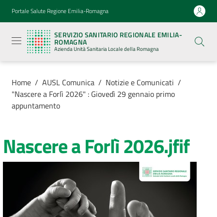
Vai al contenuto
Vai alla navigazione
Vai al footer
Portale Salute Regione Emilia-Romagna
Servizio
Sanitario
SERVIZIO SANITARIO REGIONALE EMILIA-
Regionale
ROMAGNA
Emilia-
Azienda Unità Sanitaria Locale della Romagna
Romagna
Azienda
Unità
Sanitaria
Home
/
AUSL Comunica
/
Notizie e Comunicati
/
Locale della
"Nascere a Forlì 2026" : Giovedì 29 gennaio primo
Romagna
appuntamento
Azienda
Nascere a Forlì 2026.jfif
Servizi
Luoghi
di
cura