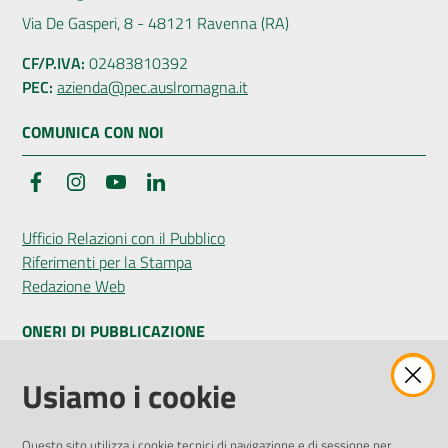
Via De Gasperi, 8 - 48121 Ravenna (RA)
CF/P.IVA:
02483810392
PEC:
azienda@pec.auslromagna.it
COMUNICA CON NOI
Facebook
Instagram
YouTube
LinkedIn
Ufficio Relazioni con il Pubblico
Riferimenti per la Stampa
Redazione Web
ONERI DI PUBBLICAZIONE
Amministrazione Trasparente
Usiamo i cookie
Pubblicità legale
Albo Pretorio
Questo sito utilizza i cookie tecnici di navigazione e di sessione per