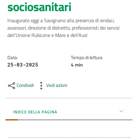
sociosanitari
AUSL
Comunica
Inaugurato oggi a Savignano alla presenza di sindaci, 
assessori, direzione di distretto, professionisti dei servizi 
dell’Unione Rubicone e Mare e dell'Ausl
Data
:
Tempo di lettura
4
min
25-03-2025
Carta
dei
Servizi
Condividi
Vedi azioni
Dedicato
a...
INDICE DELLA PAGINA
Bandi
e
Concorsi