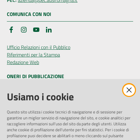
COMUNICA CON NOI
Facebook
Instagram
YouTube
LinkedIn
Ufficio Relazioni con il Pubblico
Riferimenti per la Stampa
Redazione Web
ONERI DI PUBBLICAZIONE
Amministrazione Trasparente
Usiamo i cookie
Pubblicità legale
Albo Pretorio
Questo sito utilizza i cookie tecnici di navigazione e di sessione per
Privacy Policy
garantire un miglior servizio di navigazione del sito, e cookie analitici per
Attuazione Misure PNRR
raccogliere informazioni sull'uso del sito da parte degli utenti. Utilizza
Liste di Attesa
anche cookie di profilazione dell'utente per fini statistici. Per i cookie di
profilazione puoi decidere se abilitarli o meno cliccando sul pulsante