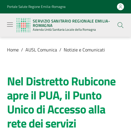
Vai al contenuto
Vai alla navigazione
Vai al footer
Portale Salute Regione Emilia-Romagna
Servizio
Sanitario
SERVIZIO SANITARIO REGIONALE EMILIA-
Regionale
ROMAGNA
Emilia-
Azienda Unità Sanitaria Locale della Romagna
Romagna
Azienda
Unità
Sanitaria
Home
/
AUSL Comunica
/
Notizie e Comunicati
Locale della
Romagna
Nel Distretto Rubicone
Salta al contenuto
Azienda
apre il PUA, il Punto
Servizi
Unico di Accesso alla
Luoghi
rete dei servizi
di
cura