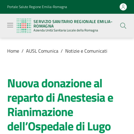
Vai al contenuto
Vai alla navigazione
Vai al footer
Portale Salute Regione Emilia-Romagna
Servizio
Sanitario
SERVIZIO SANITARIO REGIONALE EMILIA-
Regionale
ROMAGNA
Emilia-
Azienda Unità Sanitaria Locale della Romagna
Romagna
Azienda
Unità
Sanitaria
Home
/
AUSL Comunica
/
Notizie e Comunicati
Locale della
Romagna
Nuova donazione al
Salta al contenuto
Azienda
reparto di Anestesia e
Servizi
Rianimazione
Luoghi
dell’Ospedale di Lugo
di
cura