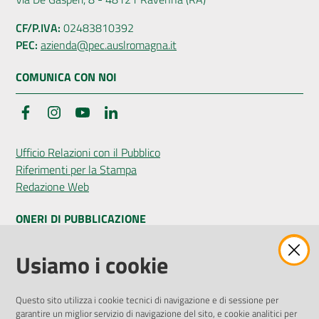
CF/P.IVA:
02483810392
PEC:
azienda@pec.auslromagna.it
COMUNICA CON NOI
Facebook
Instagram
YouTube
LinkedIn
Ufficio Relazioni con il Pubblico
Riferimenti per la Stampa
Redazione Web
ONERI DI PUBBLICAZIONE
Amministrazione Trasparente
Usiamo i cookie
Pubblicità legale
Albo Pretorio
Questo sito utilizza i cookie tecnici di navigazione e di sessione per
Privacy Policy
garantire un miglior servizio di navigazione del sito, e cookie analitici per