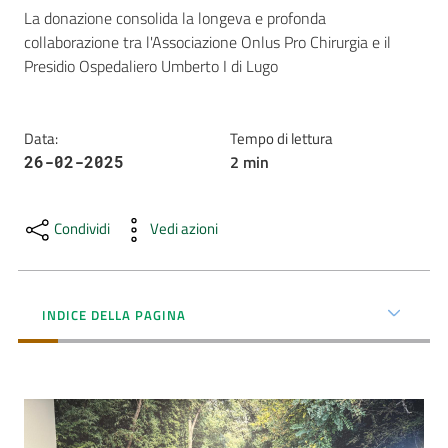
La donazione consolida la longeva e profonda 
AUSL
collaborazione tra l'Associazione Onlus Pro Chirurgia e il 
Comunica
Presidio Ospedaliero Umberto I di Lugo
Data
:
Tempo di lettura
2
min
26-02-2025
Carta
Condividi
Vedi azioni
dei
Servizi
INDICE DELLA PAGINA
Dedicato
a...
Bandi
e
Concorsi