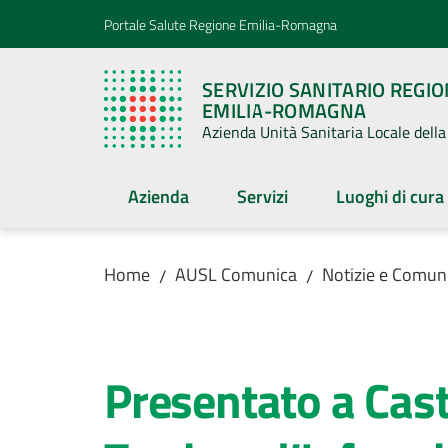
Vai al contenuto
Vai alla navigazione
Vai al footer
Portale Salute Regione Emilia-Romagna
SERVIZIO SANITARIO REGI
EMILIA-ROMAGNA
Azienda Unità Sanitaria Locale del
Azienda
Servizi
Luoghi di cura
Home
AUSL Comunica
Notizie e Comuni
/
/
Salta al contenuto
Presentato a Cast