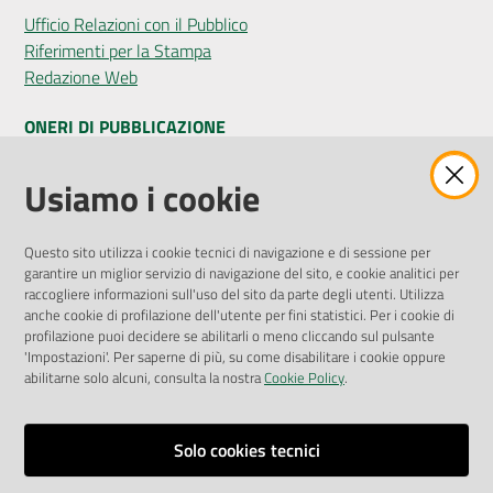
Ufficio Relazioni con il Pubblico
Riferimenti per la Stampa
Redazione Web
ONERI DI PUBBLICAZIONE
Amministrazione Trasparente
Usiamo i cookie
Pubblicità legale
Albo Pretorio
Questo sito utilizza i cookie tecnici di navigazione e di sessione per
Privacy Policy
garantire un miglior servizio di navigazione del sito, e cookie analitici per
Attuazione Misure PNRR
raccogliere informazioni sull'uso del sito da parte degli utenti. Utilizza
Liste di Attesa
anche cookie di profilazione dell'utente per fini statistici. Per i cookie di
profilazione puoi decidere se abilitarli o meno cliccando sul pulsante
'Impostazioni'. Per saperne di più, su come disabilitare i cookie oppure
ENTI, IMPRESE E PARTNER
abilitarne solo alcuni, consulta la nostra
Cookie Policy
.
Fatturazione Elettronica
Gare e Appalti
Solo cookies tecnici
Richiesta Patrocinio