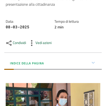
presentazione alla cittadinanza
AUSL
Comunica
Data
:
Tempo di lettura
2
min
08-03-2025
Condividi
Vedi azioni
Carta
dei
Servizi
INDICE DELLA PAGINA
Dedicato
a...
Bandi
e
Concorsi