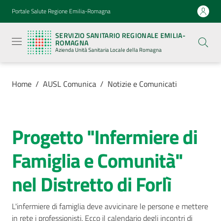
Vai al contenuto
Vai alla navigazione
Vai al footer
Portale Salute Regione Emilia-Romagna
Servizio
Sanitario
SERVIZIO SANITARIO REGIONALE EMILIA-
Regionale
ROMAGNA
Emilia-
Azienda Unità Sanitaria Locale della Romagna
Romagna
Azienda
Unità
Sanitaria
Home
/
AUSL Comunica
/
Notizie e Comunicati
Locale della
Romagna
Progetto "Infermiere di
Salta al contenuto
Azienda
Famiglia e Comunità"
Servizi
nel Distretto di Forlì
Luoghi
di
L'infermiere di famiglia deve avvicinare le persone e mettere 
cura
in rete i professionisti. Ecco il calendario degli incontri di 