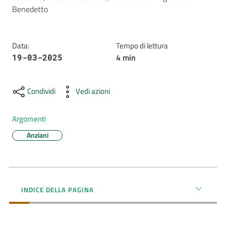
Benedetto
AUSL
Comunica
Data
:
Tempo di lettura
4
min
19-03-2025
Condividi
Vedi azioni
Carta
Argomenti
dei
Servizi
Anziani
Dedicato
a...
INDICE DELLA PAGINA
Bandi
e
Concorsi