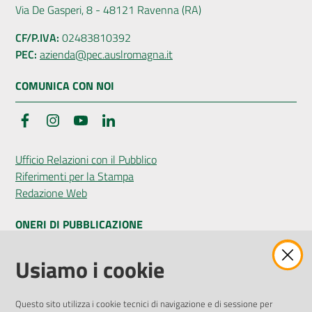
Via De Gasperi, 8 - 48121 Ravenna (RA)
CF/P.IVA:
02483810392
PEC:
azienda@pec.auslromagna.it
COMUNICA CON NOI
Facebook
Instagram
YouTube
LinkedIn
Ufficio Relazioni con il Pubblico
Riferimenti per la Stampa
Redazione Web
ONERI DI PUBBLICAZIONE
Amministrazione Trasparente
Usiamo i cookie
Pubblicità legale
Albo Pretorio
Questo sito utilizza i cookie tecnici di navigazione e di sessione per
Privacy Policy