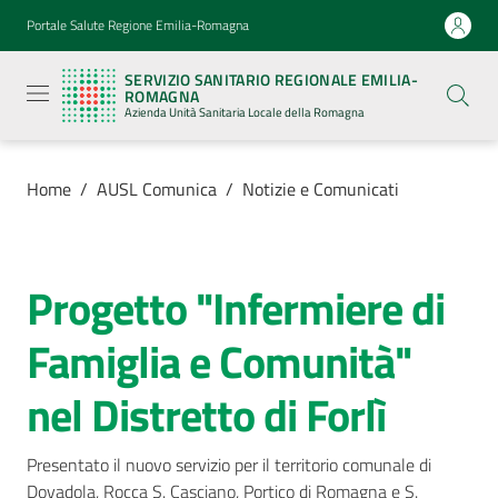
Vai al contenuto
Vai alla navigazione
Vai al footer
Portale Salute Regione Emilia-Romagna
Servizio
Sanitario
SERVIZIO SANITARIO REGIONALE EMILIA-
Regionale
ROMAGNA
Emilia-
Azienda Unità Sanitaria Locale della Romagna
Romagna
Azienda
Unità
Sanitaria
Home
/
AUSL Comunica
/
Notizie e Comunicati
Locale della
Romagna
Progetto "Infermiere di
Salta al contenuto
Azienda
Famiglia e Comunità"
Servizi
nel Distretto di Forlì
Luoghi
di
Presentato il nuovo servizio per il territorio comunale di 
cura
Dovadola, Rocca S. Casciano, Portico di Romagna e S. 