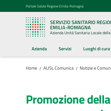
Vai al contenuto
Vai alla navigazione
Vai al footer
Portale Salute Regione Emilia-Romagna
SERVIZIO SANITARIO REGI
EMILIA-ROMAGNA
Azienda Unità Sanitaria Locale del
Azienda
Servizi
Luoghi di cura
Home
AUSL Comunica
Notizie e Comuni
/
/
Salta al contenuto
Promozione della s