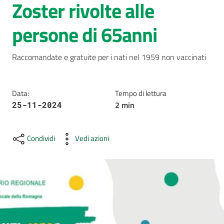
Zoster rivolte alle
AUSL
persone di 65anni
Comunica
Raccomandate e gratuite per i nati nel 1959 non vaccinati 
Data
:
Tempo di lettura
2
min
25-11-2024
Carta
dei
Servizi
Condividi
Vedi azioni
Dedicato
a...
Bandi
e
Concorsi