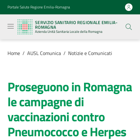
Vai al contenuto
Vai alla navigazione
Vai al footer
Portale Salute Regione Emilia-Romagna
Servizio
Sanitario
SERVIZIO SANITARIO REGIONALE EMILIA-
Regionale
ROMAGNA
Emilia-
Azienda Unità Sanitaria Locale della Romagna
Romagna
Azienda
Unità
Sanitaria
Home
/
AUSL Comunica
/
Notizie e Comunicati
Locale della
Romagna
Proseguono in Romagna
Salta al contenuto
Azienda
le campagne di
Servizi
vaccinazioni contro
Luoghi
Pneumococco e Herpes
di
cura