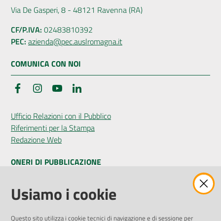
Via De Gasperi, 8 - 48121 Ravenna (RA)
CF/P.IVA:
02483810392
PEC:
azienda@pec.auslromagna.it
COMUNICA CON NOI
Facebook
Instagram
YouTube
LinkedIn
Ufficio Relazioni con il Pubblico
Riferimenti per la Stampa
Redazione Web
ONERI DI PUBBLICAZIONE
Amministrazione Trasparente
Usiamo i cookie
Pubblicità legale
Albo Pretorio
Questo sito utilizza i cookie tecnici di navigazione e di sessione per