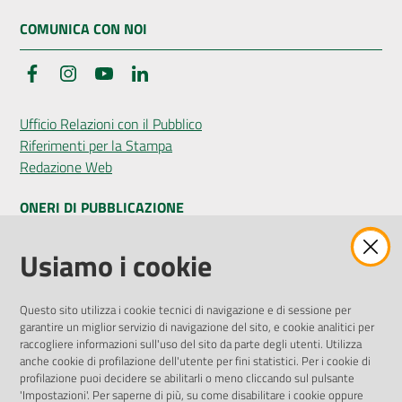
COMUNICA CON NOI
Facebook
Instagram
YouTube
LinkedIn
Ufficio Relazioni con il Pubblico
Riferimenti per la Stampa
Redazione Web
ONERI DI PUBBLICAZIONE
Amministrazione Trasparente
Usiamo i cookie
Pubblicità legale
Albo Pretorio
Questo sito utilizza i cookie tecnici di navigazione e di sessione per
Privacy Policy
garantire un miglior servizio di navigazione del sito, e cookie analitici per
Attuazione Misure PNRR
raccogliere informazioni sull'uso del sito da parte degli utenti. Utilizza
Liste di Attesa
anche cookie di profilazione dell'utente per fini statistici. Per i cookie di
profilazione puoi decidere se abilitarli o meno cliccando sul pulsante
'Impostazioni'. Per saperne di più, su come disabilitare i cookie oppure
ENTI, IMPRESE E PARTNER