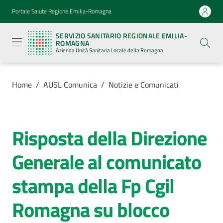
Vai al contenuto
Vai alla navigazione
Vai al footer
Portale Salute Regione Emilia-Romagna
Servizio
Sanitario
SERVIZIO SANITARIO REGIONALE EMILIA-
Regionale
ROMAGNA
Emilia-
Azienda Unità Sanitaria Locale della Romagna
Romagna
Azienda
Unità
Sanitaria
Home
/
AUSL Comunica
/
Notizie e Comunicati
Locale della
Romagna
Risposta della Direzione
Salta al contenuto
Azienda
Generale al comunicato
Servizi
stampa della Fp Cgil
Luoghi
Romagna su blocco
di
cura