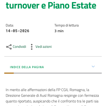
turnover e Piano Estate
AUSL
Comunica
Data
:
Tempo di lettura
3
min
14-05-2026
Condividi
Vedi azioni
Carta
dei
Servizi
INDICE DELLA PAGINA
Dedicato
a...
In merito alle affermazioni della FP CGIL Romagna, la
Bandi
Direzione Generale di Ausl Romagna respinge con fermezza
e
quanto riportato, auspicando che il confronto tra le parti sia
Concorsi