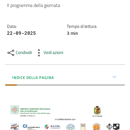
Il programma della giornata
AUSL
Comunica
Data
:
Tempo di lettura
3
min
22-09-2025
Condividi
Vedi azioni
Carta
dei
Servizi
INDICE DELLA PAGINA
Dedicato
a...
Bandi
e
Concorsi