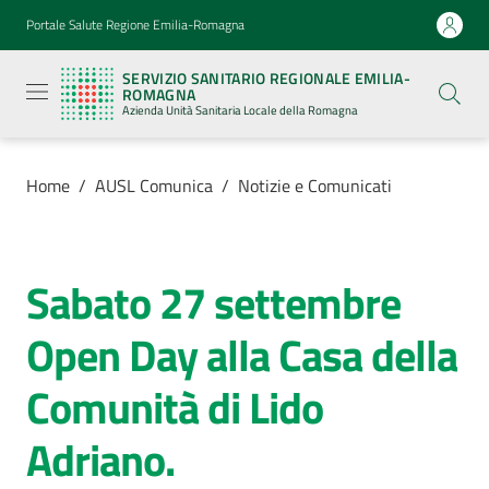
Vai al contenuto
Vai alla navigazione
Vai al footer
Portale Salute Regione Emilia-Romagna
Servizio
Sanitario
SERVIZIO SANITARIO REGIONALE EMILIA-
Regionale
ROMAGNA
Emilia-
Azienda Unità Sanitaria Locale della Romagna
Romagna
Azienda
Unità
Sanitaria
Home
/
AUSL Comunica
/
Notizie e Comunicati
Locale della
Romagna
Sabato 27 settembre
Salta al contenuto
Azienda
Open Day alla Casa della
Servizi
Comunità di Lido
Luoghi
Adriano.
di
cura