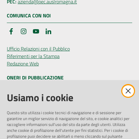
PEC:
azienda@pec.auslromagna.it
COMUNICA CON NOI
Facebook
Instagram
YouTube
LinkedIn
Ufficio Relazioni con il Pubblico
Riferimenti per la Stampa
Redazione Web
ONERI DI PUBBLICAZIONE
Amministrazione Trasparente
Usiamo i cookie
Pubblicità legale
Albo Pretorio
Questo sito utilizza i cookie tecnici di navigazione e di sessione per
Privacy Policy
garantire un miglior servizio di navigazione del sito, e cookie analitici per
Attuazione Misure PNRR
raccogliere informazioni sull'uso del sito da parte degli utenti. Utilizza
Liste di Attesa
anche cookie di profilazione dell'utente per fini statistici. Per i cookie di
profilazione puoi decidere se abilitarli o meno cliccando sul pulsante