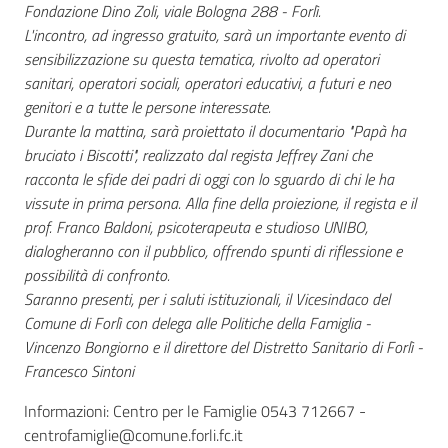
Fondazione Dino Zoli, viale Bologna 288 - Forlì.
L'incontro, ad ingresso gratuito, sarà un importante evento di
sensibilizzazione su questa tematica, rivolto ad operatori
sanitari, operatori sociali, operatori educativi, a futuri e neo
Seguici
genitori e a tutte le persone interessate.
su
Durante la mattina, sarà proiettato il documentario "Papà ha
bruciato i Biscotti", realizzato dal regista Jeffrey Zani che
racconta le sfide dei padri di oggi con lo sguardo di chi le ha
vissute in prima persona. Alla fine della proiezione, il regista e il
prof. Franco Baldoni, psicoterapeuta e studioso UNIBO,
dialogheranno con il pubblico, offrendo spunti di riflessione e
possibilità di confronto.
Saranno presenti, per i saluti istituzionali, il Vicesindaco del
Comune di Forlì con delega alle Politiche della Famiglia -
Vincenzo Bongiorno e il direttore del Distretto Sanitario di Forlì -
Francesco Sintoni
Informazioni: Centro per le Famiglie 0543 712667 -
centrofamiglie@comune.forli.fc.it