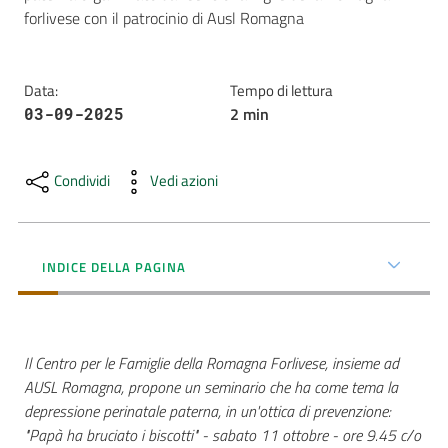
forlivese con il patrocinio di Ausl Romagna
AUSL
Comunica
Data
:
Tempo di lettura
2
min
03-09-2025
Condividi
Vedi azioni
Carta
dei
Servizi
INDICE DELLA PAGINA
Dedicato
a...
Il Centro per le Famiglie della Romagna Forlivese, insieme ad
AUSL Romagna, propone un seminario che ha come tema la
Bandi
depressione perinatale paterna, in un'ottica di prevenzione:
e
"Papà ha bruciato i biscotti" - sabato 11 ottobre - ore 9.45 c/o
Concorsi