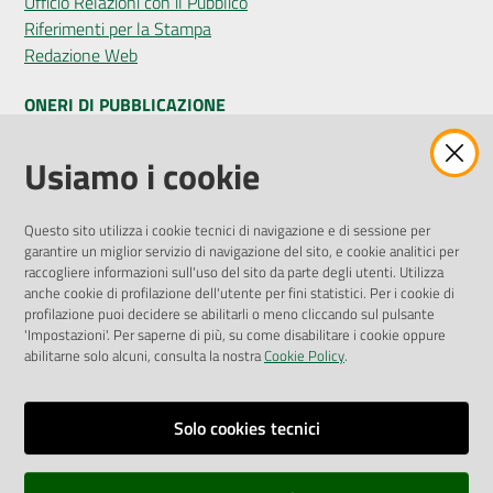
Ufficio Relazioni con il Pubblico
Riferimenti per la Stampa
Redazione Web
ONERI DI PUBBLICAZIONE
Amministrazione Trasparente
Usiamo i cookie
Pubblicità legale
Albo Pretorio
Questo sito utilizza i cookie tecnici di navigazione e di sessione per
Privacy Policy
garantire un miglior servizio di navigazione del sito, e cookie analitici per
Attuazione Misure PNRR
raccogliere informazioni sull'uso del sito da parte degli utenti. Utilizza
Liste di Attesa
anche cookie di profilazione dell'utente per fini statistici. Per i cookie di
profilazione puoi decidere se abilitarli o meno cliccando sul pulsante
'Impostazioni'. Per saperne di più, su come disabilitare i cookie oppure
ENTI, IMPRESE E PARTNER
abilitarne solo alcuni, consulta la nostra
Cookie Policy
.
Fatturazione Elettronica
Gare e Appalti
Solo cookies tecnici
Richiesta Patrocinio