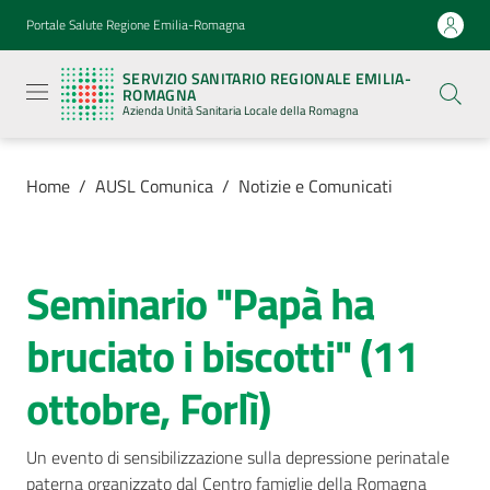
Vai al contenuto
Vai alla navigazione
Vai al footer
Portale Salute Regione Emilia-Romagna
Servizio
Sanitario
SERVIZIO SANITARIO REGIONALE EMILIA-
Regionale
ROMAGNA
Emilia-
Azienda Unità Sanitaria Locale della Romagna
Romagna
Azienda
Unità
Sanitaria
Home
/
AUSL Comunica
/
Notizie e Comunicati
Locale della
Romagna
Seminario "Papà ha
Salta al contenuto
Azienda
bruciato i biscotti" (11
Servizi
ottobre, Forlì)
Luoghi
di
Un evento di sensibilizzazione sulla depressione perinatale 
cura
paterna organizzato dal Centro famiglie della Romagna 