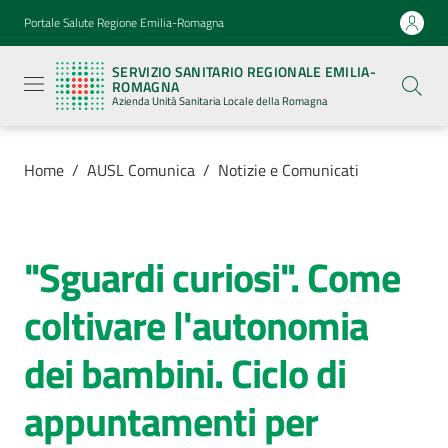
Vai al contenuto
Vai alla navigazione
Vai al footer
Portale Salute Regione Emilia-Romagna
Servizio
Sanitario
SERVIZIO SANITARIO REGIONALE EMILIA-
Regionale
ROMAGNA
Emilia-
Azienda Unità Sanitaria Locale della Romagna
Romagna
Azienda
Unità
Sanitaria
Home
/
AUSL Comunica
/
Notizie e Comunicati
Locale della
Romagna
"Sguardi curiosi". Come
Salta al contenuto
Azienda
coltivare l'autonomia
Servizi
dei bambini. Ciclo di
Luoghi
appuntamenti per
di
cura