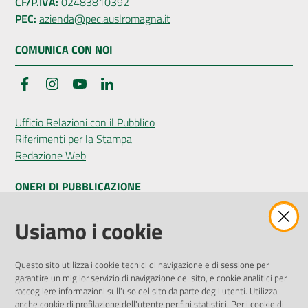
CF/P.IVA:
02483810392
PEC:
azienda@pec.auslromagna.it
COMUNICA CON NOI
Facebook
Instagram
YouTube
LinkedIn
Ufficio Relazioni con il Pubblico
Riferimenti per la Stampa
Redazione Web
ONERI DI PUBBLICAZIONE
Amministrazione Trasparente
Usiamo i cookie
Pubblicità legale
Albo Pretorio
Questo sito utilizza i cookie tecnici di navigazione e di sessione per
Privacy Policy
garantire un miglior servizio di navigazione del sito, e cookie analitici per
Attuazione Misure PNRR
raccogliere informazioni sull'uso del sito da parte degli utenti. Utilizza
Liste di Attesa
anche cookie di profilazione dell'utente per fini statistici. Per i cookie di