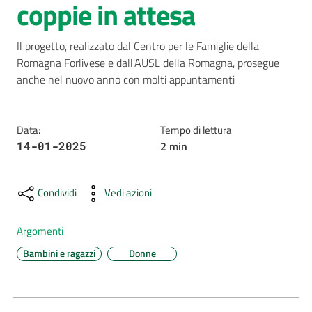
coppie in attesa
AUSL
Comunica
Il progetto, realizzato dal Centro per le Famiglie della 
Romagna Forlivese e dall'AUSL della Romagna, prosegue 
anche nel nuovo anno con molti appuntamenti
Data
:
Tempo di lettura
2
min
14-01-2025
Carta
dei
Servizi
Condividi
Vedi azioni
Dedicato
Argomenti
a...
Bambini e ragazzi
Donne
Bandi
e
Concorsi