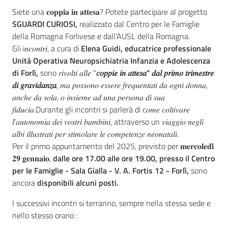
Siete una 𝐜𝐨𝐩𝐩𝐢𝐚 𝐢𝐧 𝐚𝐭𝐭𝐞𝐬𝐚? Potete partecipare al progetto
SGUARDI CURIOSI,
realizzato dal Centro per le Famiglie
della Romagna Forlivese e dall'AUSL della Romagna.
Gli i𝑛𝑐𝑜𝑛𝑡𝑟𝑖, a cura di
Elena Guidi, educatrice professionale
Unità Operativa Neuropsichiatria Infanzia e Adolescenza
di Forlì,
sono 𝑟𝑖𝑣𝑜𝑙𝑡𝑖 𝑎𝑙𝑙𝑒 "
𝑐𝑜𝑝𝑝𝑖𝑒 𝑖𝑛 𝑎𝑡𝑡𝑒𝑠𝑎" 𝑑𝑎𝑙 𝑝𝑟𝑖𝑚𝑜 𝑡𝑟𝑖𝑚𝑒𝑠𝑡𝑟𝑒
𝑑𝑖 𝑔𝑟𝑎𝑣𝑖𝑑𝑎𝑛𝑧𝑎
, 𝑚𝑎 𝑝𝑜𝑠𝑠𝑜𝑛𝑜 𝑒𝑠𝑠𝑒𝑟𝑒 𝑓𝑟𝑒𝑞𝑢𝑒𝑛𝑡𝑎𝑡𝑖 𝑑𝑎 𝑜𝑔𝑛𝑖 𝑑𝑜𝑛𝑛𝑎,
𝑎𝑛𝑐ℎ𝑒 𝑑𝑎 𝑠𝑜𝑙𝑎, 𝑜 𝑖𝑛𝑠𝑖𝑒𝑚𝑒 𝑎𝑑 𝑢𝑛𝑎 𝑝𝑒𝑟𝑠𝑜𝑛𝑎 𝑑𝑖 𝑠𝑢𝑎
𝑓𝑖𝑑𝑢𝑐𝑖𝑎.Durante gli incontri si parlerà di c𝑜𝑚𝑒 𝑐𝑜𝑙𝑡𝑖𝑣𝑎𝑟𝑒
𝑙'𝑎𝑢𝑡𝑜𝑛𝑜𝑚𝑖𝑎 𝑑𝑒𝑖 𝑣𝑜𝑠𝑡𝑟𝑖 𝑏𝑎𝑚𝑏𝑖𝑛𝑖, attraverso un 𝑣𝑖𝑎𝑔𝑔𝑖𝑜 𝑛𝑒𝑔𝑙𝑖
𝑎𝑙𝑏𝑖 𝑖𝑙𝑙𝑢𝑠𝑡𝑟𝑎𝑡𝑖 𝑝𝑒𝑟 𝑠𝑡𝑖𝑚𝑜𝑙𝑎𝑟𝑒 𝑙𝑒 𝑐𝑜𝑚𝑝𝑒𝑡𝑒𝑛𝑧𝑒 𝑛𝑒𝑜𝑛𝑎𝑡𝑎𝑙𝑖.
Per il primo appuntamento del 2025, previsto per 𝐦𝐞𝐫𝐜𝐨𝐥𝐞𝐝𝐢̀
𝟐𝟗 𝐠𝐞𝐧𝐧𝐚𝐢𝐨,
dalle ore 17.00 alle ore 19.00, presso il Centro
per le Famiglie - Sala Gialla - V. A. Fortis 12 - Forlì,
sono
ancora
disponibili alcuni posti.
I successivi incontri si terranno, sempre nella stessa sede e
nello stesso orario :