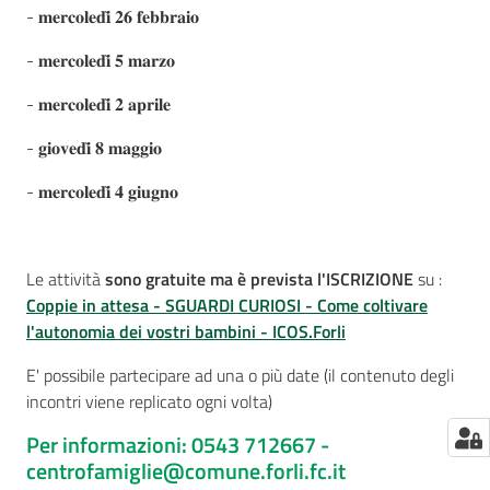
- 𝐦𝐞𝐫𝐜𝐨𝐥𝐞𝐝𝐢̀ 𝟐𝟔 𝐟𝐞𝐛𝐛𝐫𝐚𝐢𝐨
- 𝐦𝐞𝐫𝐜𝐨𝐥𝐞𝐝𝐢̀ 𝟓 𝐦𝐚𝐫𝐳𝐨
- 𝐦𝐞𝐫𝐜𝐨𝐥𝐞𝐝𝐢̀ 𝟐 𝐚𝐩𝐫𝐢𝐥𝐞
- 𝐠𝐢𝐨𝐯𝐞𝐝𝐢̀ 𝟖 𝐦𝐚𝐠𝐠𝐢𝐨
- 𝐦𝐞𝐫𝐜𝐨𝐥𝐞𝐝𝐢̀ 𝟒 𝐠𝐢𝐮𝐠𝐧𝐨
Le attività
sono gratuite ma è prevista l'ISCRIZIONE
su :
Coppie in attesa - SGUARDI CURIOSI - Come coltivare
l'autonomia dei vostri bambini - ICOS.Forli
E' possibile partecipare ad una o più date (il contenuto degli
incontri viene replicato ogni volta)
Per informazioni: 0543 712667 -
centrofamiglie@comune.forli.fc.it