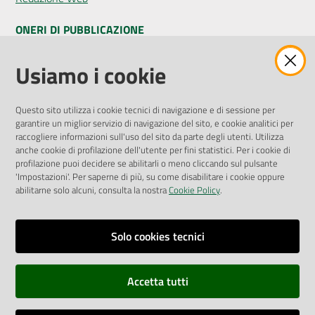
ONERI DI PUBBLICAZIONE
Amministrazione Trasparente
Usiamo i cookie
Pubblicità legale
Albo Pretorio
Questo sito utilizza i cookie tecnici di navigazione e di sessione per
Privacy Policy
garantire un miglior servizio di navigazione del sito, e cookie analitici per
Attuazione Misure PNRR
raccogliere informazioni sull'uso del sito da parte degli utenti. Utilizza
Liste di Attesa
anche cookie di profilazione dell'utente per fini statistici. Per i cookie di
profilazione puoi decidere se abilitarli o meno cliccando sul pulsante
'Impostazioni'. Per saperne di più, su come disabilitare i cookie oppure
ENTI, IMPRESE E PARTNER
abilitarne solo alcuni, consulta la nostra
Cookie Policy
.
Fatturazione Elettronica
Gare e Appalti
Solo cookies tecnici
Richiesta Patrocinio
Accetta tutti