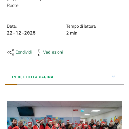
Ruote
AUSL
Comunica
Data
:
Tempo di lettura
2
min
22-12-2025
Condividi
Vedi azioni
Carta
dei
Servizi
INDICE DELLA PAGINA
Dedicato
a...
Bandi
e
Concorsi