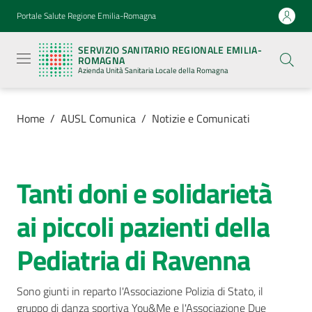
Vai al contenuto
Vai alla navigazione
Vai al footer
Portale Salute Regione Emilia-Romagna
Servizio
Sanitario
SERVIZIO SANITARIO REGIONALE EMILIA-
Regionale
ROMAGNA
Emilia-
Azienda Unità Sanitaria Locale della Romagna
Romagna
Azienda
Unità
Sanitaria
Home
/
AUSL Comunica
/
Notizie e Comunicati
Locale della
Romagna
Tanti doni e solidarietà
Salta al contenuto
Azienda
ai piccoli pazienti della
Servizi
Pediatria di Ravenna
Luoghi
di
Sono giunti in reparto l'Associazione Polizia di Stato, il 
cura
gruppo di danza sportiva You&Me e l'Associazione Due 