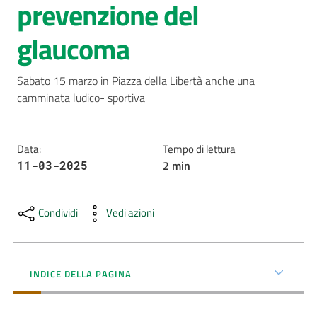
prevenzione del
AUSL
glaucoma
Comunica
Sabato 15 marzo in Piazza della Libertà anche una 
camminata ludico- sportiva
Data
:
Tempo di lettura
Carta
2
min
11-03-2025
dei
Servizi
Condividi
Vedi azioni
Dedicato
a...
INDICE DELLA PAGINA
Bandi
e
Concorsi