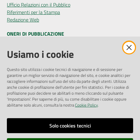
Ufficio Relazioni con il Pubblico
Riferimenti per la Stampa
Redazione Web
ONERI DI PUBBLICAZIONE
Amministrazione Trasparente
Usiamo i cookie
Pubblicità legale
Albo Pretorio
Questo sito utilizza i cookie tecnici di navigazione e di sessione per
Privacy Policy
garantire un miglior servizio di navigazione del sito, e cookie analitici per
Attuazione Misure PNRR
raccogliere informazioni sull'uso del sito da parte degli utenti. Utilizza
Liste di Attesa
anche cookie di profilazione dell'utente per fini statistici. Per i cookie di
profilazione puoi decidere se abilitarli o meno cliccando sul pulsante
'Impostazioni'. Per saperne di più, su come disabilitare i cookie oppure
ENTI, IMPRESE E PARTNER
abilitarne solo alcuni, consulta la nostra
Cookie Policy
.
Fatturazione Elettronica
Gare e Appalti
Solo cookies tecnici
Richiesta Patrocinio