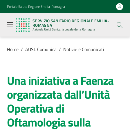
Vai al contenuto
Vai alla navigazione
Vai al footer
Portale Salute Regione Emilia-Romagna
Servizio
Sanitario
SERVIZIO SANITARIO REGIONALE EMILIA-
Regionale
ROMAGNA
Emilia-
Azienda Unità Sanitaria Locale della Romagna
Romagna
Azienda
Unità
Sanitaria
Home
/
AUSL Comunica
/
Notizie e Comunicati
Locale della
Romagna
Una iniziativa a Faenza
Salta al contenuto
Azienda
organizzata dall’Unità
Servizi
Operativa di
Luoghi
Oftamologia sulla
di
cura