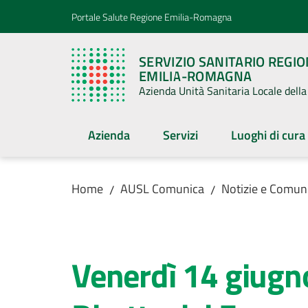
Vai al contenuto
Vai alla navigazione
Vai al footer
Portale Salute Regione Emilia-Romagna
SERVIZIO SANITARIO REGI
EMILIA-ROMAGNA
Azienda Unità Sanitaria Locale del
Azienda
Servizi
Luoghi di cura
Home
AUSL Comunica
Notizie e Comuni
/
/
Salta al contenuto
Venerdì 14 giugno