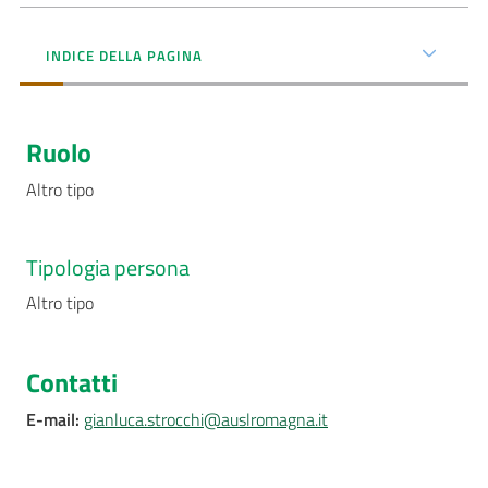
AUSL
INDICE DELLA PAGINA
Comunica
Ruolo
Altro tipo
Carta
dei
Tipologia persona
Servizi
Altro tipo
Dedicato
a...
Contatti
E-mail
:
gianluca.strocchi@auslromagna.it
Bandi
e
Concorsi