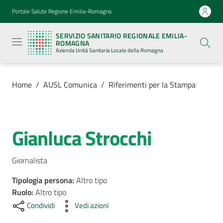
Vai al contenuto
Vai alla navigazione
Vai al footer
Portale Salute Regione Emilia-Romagna
Servizio
Sanitario
SERVIZIO SANITARIO REGIONALE EMILIA-
Regionale
ROMAGNA
Emilia-
Azienda Unità Sanitaria Locale della Romagna
Romagna
Azienda
Unità
Sanitaria
Home
/
AUSL Comunica
/
Riferimenti per la Stampa
Locale della
Romagna
Gianluca Strocchi
Salta al contenuto
Azienda
Giornalista
Servizi
Tipologia persona
:
Altro tipo
Luoghi
Ruolo
:
Altro tipo
di
Condividi
Vedi azioni
cura