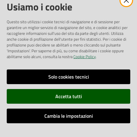
Amministrazione Trasparente
Usiamo i cookie
Pubblicità legale
Albo Pretorio
Questo sito utilizza i cookie tecnici di navigazione e di sessione per
Privacy Policy
garantire un miglior servizio di navigazione del sito, e cookie analitici per
Attuazione Misure PNRR
raccogliere informazioni sull'uso del sito da parte degli utenti. Utilizza
Liste di Attesa
anche cookie di profilazione dell'utente per fini statistici. Per i cookie di
profilazione puoi decidere se abilitarli o meno cliccando sul pulsante
'Impostazioni'. Per saperne di più, su come disabilitare i cookie oppure
ENTI, IMPRESE E PARTNER
abilitarne solo alcuni, consulta la nostra
Cookie Policy
.
Fatturazione Elettronica
Gare e Appalti
Solo cookies tecnici
Richiesta Patrocinio
Accetta tutti
Dichiarazione di Accessibilità
Cambia le impostazioni
Dati di Monitoraggio
Impostazioni cookie