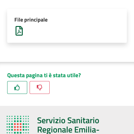
AUSL
Comunica
File principale
Carta
dei
Questa pagina ti è stata utile?
Servizi
Dedicato
a...
Servizio Sanitario
Bandi
e
Regionale Emilia-
Concorsi