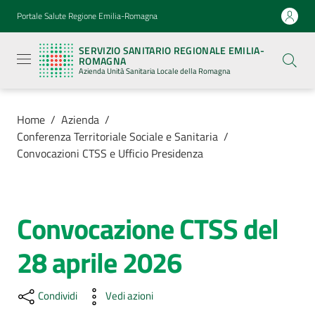
Vai al contenuto
Vai alla navigazione
Vai al footer
Portale Salute Regione Emilia-Romagna
Servizio
Sanitario
SERVIZIO SANITARIO REGIONALE EMILIA-
Regionale
ROMAGNA
Emilia-
Azienda Unità Sanitaria Locale della Romagna
Romagna
Azienda
Unità
Sanitaria
Home
/
Azienda
/
Locale della
Conferenza Territoriale Sociale e Sanitaria
/
Romagna
Convocazioni CTSS e Ufficio Presidenza
Azienda
Menu selezionato
Convocazione CTSS del
Servizi
28 aprile 2026
Luoghi
di
Condividi
Vedi azioni
cura