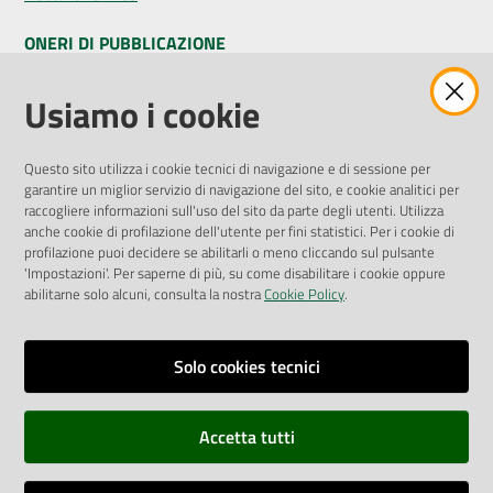
ONERI DI PUBBLICAZIONE
Amministrazione Trasparente
Usiamo i cookie
Pubblicità legale
Albo Pretorio
Questo sito utilizza i cookie tecnici di navigazione e di sessione per
Privacy Policy
garantire un miglior servizio di navigazione del sito, e cookie analitici per
Attuazione Misure PNRR
raccogliere informazioni sull'uso del sito da parte degli utenti. Utilizza
Liste di Attesa
anche cookie di profilazione dell'utente per fini statistici. Per i cookie di
profilazione puoi decidere se abilitarli o meno cliccando sul pulsante
'Impostazioni'. Per saperne di più, su come disabilitare i cookie oppure
ENTI, IMPRESE E PARTNER
abilitarne solo alcuni, consulta la nostra
Cookie Policy
.
Fatturazione Elettronica
Gare e Appalti
Solo cookies tecnici
Richiesta Patrocinio
Accetta tutti