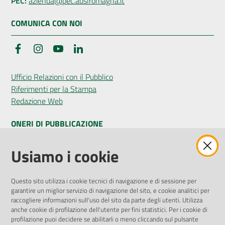
PEC:
azienda@pec.auslromagna.it
COMUNICA CON NOI
Facebook
Instagram
YouTube
LinkedIn
Ufficio Relazioni con il Pubblico
Riferimenti per la Stampa
Redazione Web
ONERI DI PUBBLICAZIONE
Amministrazione Trasparente
Usiamo i cookie
Pubblicità legale
Albo Pretorio
Questo sito utilizza i cookie tecnici di navigazione e di sessione per
Privacy Policy
garantire un miglior servizio di navigazione del sito, e cookie analitici per
Attuazione Misure PNRR
raccogliere informazioni sull'uso del sito da parte degli utenti. Utilizza
Liste di Attesa
anche cookie di profilazione dell'utente per fini statistici. Per i cookie di
profilazione puoi decidere se abilitarli o meno cliccando sul pulsante