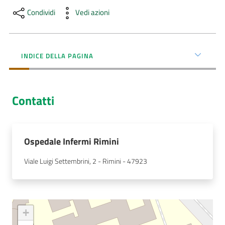
Condividi
Vedi azioni
AUSL
Comunica
INDICE DELLA PAGINA
Contatti
Carta
dei
Servizi
Ospedale Infermi Rimini
Dedicato
Viale Luigi Settembrini, 2 - Rimini - 47923
a...
Bandi
e
+
Concorsi