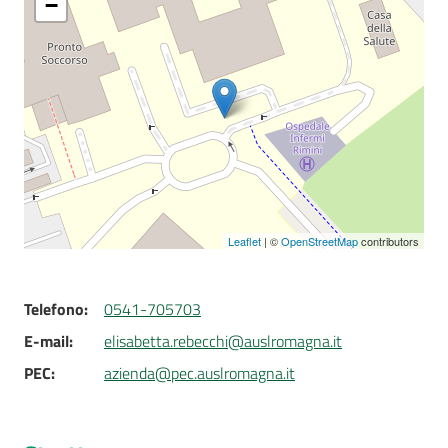
−
Seguici
su
Leaflet
| ©
OpenStreetMap
contributors
Telefono
:
0541-705703
E-mail
:
elisabetta.rebecchi@auslromagna.it
PEC
:
azienda@pec.auslromagna.it