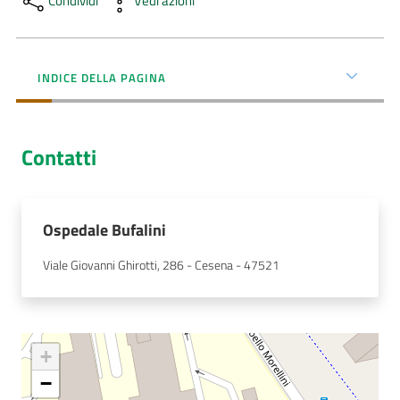
Condividi
Vedi azioni
AUSL
Comunica
INDICE DELLA PAGINA
Contatti
Carta
dei
Ospedale Bufalini
Servizi
Viale Giovanni Ghirotti, 286 - Cesena - 47521
Dedicato
a...
Bandi
+
e
−
Concorsi