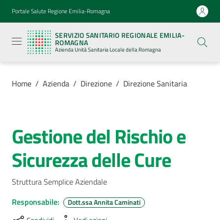
Vai al contenuto
Vai alla navigazione
Vai al footer
Portale Salute Regione Emilia-Romagna
Servizio
Sanitario
SERVIZIO SANITARIO REGIONALE EMILIA-
Regionale
ROMAGNA
Emilia-
Azienda Unità Sanitaria Locale della Romagna
Romagna
Azienda
Unità
Sanitaria
Home
/
Azienda
/
Direzione
/
Direzione Sanitaria
Locale della
Romagna
Gestione del Rischio e
Salta al contenuto
Azienda
Menu selezionato
Sicurezza delle Cure
Servizi
Struttura Semplice Aziendale
Luoghi
di
Responsabile
:
Dott.ssa Annita Caminati
cura