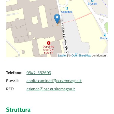
Seguici
su
Leaflet
| ©
OpenStreetMap
contributors
Telefono
:
0547-352699
E-mail
:
annita.caminati@auslromagna.it
PEC
:
azienda@pec.auslromagna.it
Struttura