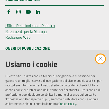
Facebook
Instagram
YouTube
LinkedIn
Ufficio Relazioni con il Pubblico
Riferimenti per la Stampa
Redazione Web
ONERI DI PUBBLICAZIONE
Amministrazione Trasparente
Usiamo i cookie
Pubblicità legale
Albo Pretorio
Questo sito utilizza i cookie tecnici di navigazione e di sessione per
Privacy Policy
garantire un miglior servizio di navigazione del sito, e cookie analitici per
Attuazione Misure PNRR
raccogliere informazioni sull'uso del sito da parte degli utenti. Utilizza
Liste di Attesa
anche cookie di profilazione dell'utente per fini statistici. Per i cookie di
profilazione puoi decidere se abilitarli o meno cliccando sul pulsante
'Impostazioni'. Per saperne di più, su come disabilitare i cookie oppure
ENTI, IMPRESE E PARTNER
abilitarne solo alcuni, consulta la nostra
Cookie Policy
.