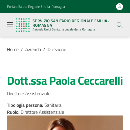
Vai al contenuto
Vai alla navigazione
Vai al footer
Portale Salute Regione Emilia-Romagna
Servizio
Sanitario
SERVIZIO SANITARIO REGIONALE EMILIA-
Regionale
ROMAGNA
Emilia-
Azienda Unità Sanitaria Locale della Romagna
Romagna
Azienda
Unità
Sanitaria
Home
/
Azienda
/
Direzione
Locale della
Romagna
Dott.ssa Paola Ceccarelli
Salta al contenuto
Azienda
Menu selezionato
Direttore Assistenziale
Servizi
Tipologia persona
:
Sanitaria
Luoghi
Ruolo
:
Direttore Assistenziale
di
cura