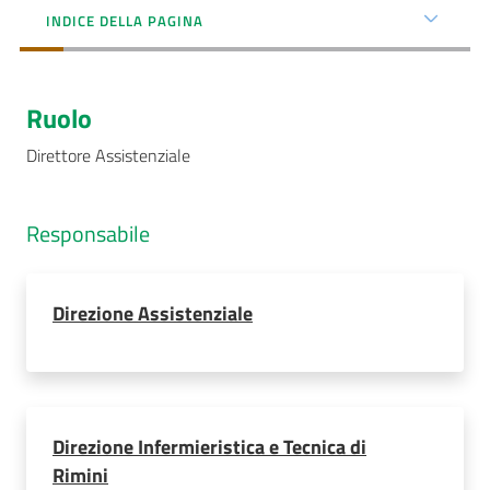
INDICE DELLA PAGINA
Seguici
Ruolo
su
Direttore Assistenziale
Responsabile
Direzione Assistenziale
Direzione Infermieristica e Tecnica di
Rimini