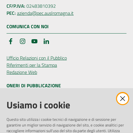
CF/P.IVA:
02483810392
PEC:
azienda@pec.auslromagna.it
COMUNICA CON NOI
Facebook
Instagram
YouTube
LinkedIn
Ufficio Relazioni con il Pubblico
Riferimenti per la Stampa
Redazione Web
ONERI DI PUBBLICAZIONE
Amministrazione Trasparente
Usiamo i cookie
Pubblicità legale
Albo Pretorio
Questo sito utilizza i cookie tecnici di navigazione e di sessione per
Privacy Policy
garantire un miglior servizio di navigazione del sito, e cookie analitici per
Attuazione Misure PNRR
raccogliere informazioni sull'uso del sito da parte degli utenti. Utilizza