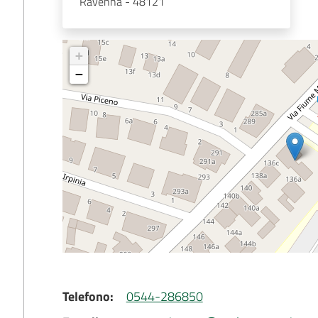
Ravenna - 48121
+
−
Telefono
:
0544-286850