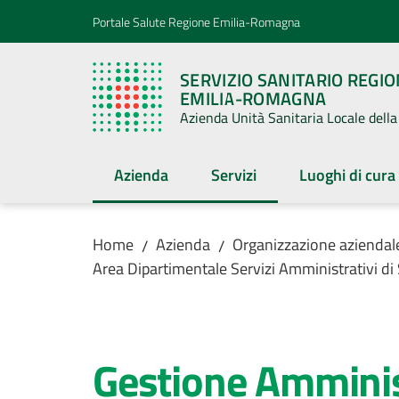
Vai al contenuto
Vai alla navigazione
Vai al footer
Portale Salute Regione Emilia-Romagna
SERVIZIO SANITARIO REGI
EMILIA-ROMAGNA
Azienda Unità Sanitaria Locale del
Azienda
Servizi
Luoghi di cura
Menu selezionato
Menu selezionato
Home
Azienda
Organizzazione aziendal
/
/
Area Dipartimentale Servizi Amministrativi di
Salta al contenuto
Gestione Amminist