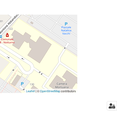
Leaflet
| ©
OpenStreetMap
contributors