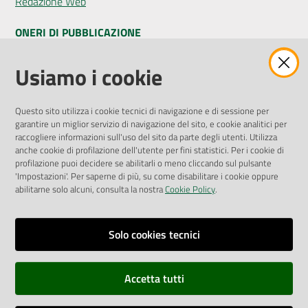
Redazione Web
ONERI DI PUBBLICAZIONE
Amministrazione Trasparente
Usiamo i cookie
Pubblicità legale
Albo Pretorio
Questo sito utilizza i cookie tecnici di navigazione e di sessione per
Privacy Policy
garantire un miglior servizio di navigazione del sito, e cookie analitici per
Attuazione Misure PNRR
raccogliere informazioni sull'uso del sito da parte degli utenti. Utilizza
Liste di Attesa
anche cookie di profilazione dell'utente per fini statistici. Per i cookie di
profilazione puoi decidere se abilitarli o meno cliccando sul pulsante
'Impostazioni'. Per saperne di più, su come disabilitare i cookie oppure
ENTI, IMPRESE E PARTNER
abilitarne solo alcuni, consulta la nostra
Cookie Policy
.
Fatturazione Elettronica
Gare e Appalti
Solo cookies tecnici
Richiesta Patrocinio
Accetta tutti