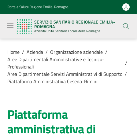
Vai al contenuto
Vai alla navigazione
Vai al footer
Portale Salute Regione Emilia-Romagna
Servizio
Sanitario
SERVIZIO SANITARIO REGIONALE EMILIA-
Regionale
ROMAGNA
Emilia-
Azienda Unità Sanitaria Locale della Romagna
Romagna
Azienda
Unità
Sanitaria
Home
/
Azienda
/
Organizzazione aziendale
/
Locale della
Aree Dipartimentali Amministrative e Tecnico-
Romagna
/
Professionali
Area Dipartimentale Servizi Amministrativi di Supporto
/
Piattaforma Amministrativa Cesena-Rimini
Azienda
Menu selezionato
Servizi
Piattaforma
Menu selezionato
Salta al contenuto
Luoghi
amministrativa di
di
cura