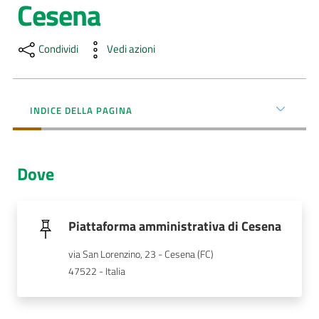
Cesena
AUSL
Comunica
Condividi
Vedi azioni
INDICE DELLA PAGINA
Carta
Dove
dei
Servizi
Piattaforma amministrativa di Cesena
Dedicato
a...
via San Lorenzino, 23 - Cesena (FC)
47522 - Italia
Bandi
e
Concorsi