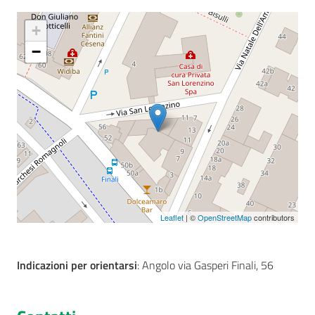
+
−
Seguici
su
Leaflet
| ©
OpenStreetMap
contributors
Indicazioni per orientarsi
: Angolo via Gasperi Finali, 56