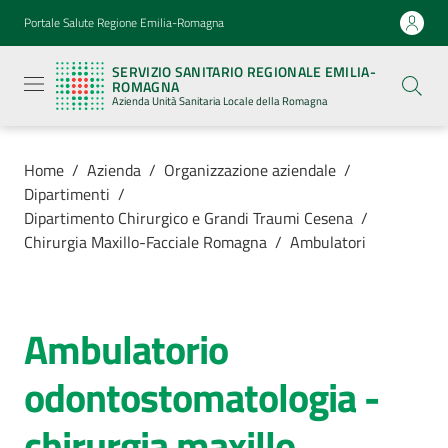
Vai al contenuto
Vai alla navigazione
Vai al footer
Portale Salute Regione Emilia-Romagna
Servizio
Sanitario
SERVIZIO SANITARIO REGIONALE EMILIA-
Regionale
ROMAGNA
Emilia-
Azienda Unità Sanitaria Locale della Romagna
Romagna
Azienda
Unità
Sanitaria
Home
/
Azienda
/
Organizzazione aziendale
/
Locale della
Dipartimenti
/
Romagna
Dipartimento Chirurgico e Grandi Traumi Cesena
/
Chirurgia Maxillo-Facciale Romagna
/
Ambulatori
Azienda
Menu selezionato
Ambulatorio
Servizi
Salta al contenuto
odontostomatologia -
Luoghi
di
chirurgia maxillo
cura