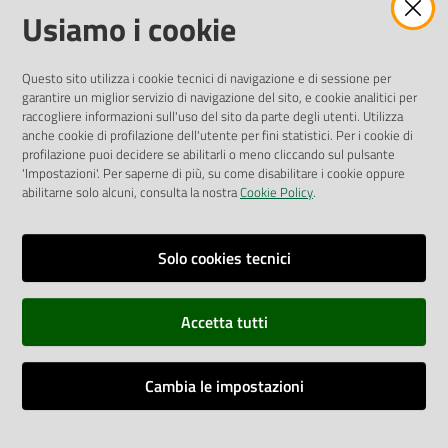
Amministrazione Trasparente
Usiamo i cookie
Pubblicità legale
Albo Pretorio
Questo sito utilizza i cookie tecnici di navigazione e di sessione per
Privacy Policy
garantire un miglior servizio di navigazione del sito, e cookie analitici per
Attuazione Misure PNRR
raccogliere informazioni sull'uso del sito da parte degli utenti. Utilizza
Liste di Attesa
anche cookie di profilazione dell'utente per fini statistici. Per i cookie di
profilazione puoi decidere se abilitarli o meno cliccando sul pulsante
'Impostazioni'. Per saperne di più, su come disabilitare i cookie oppure
ENTI, IMPRESE E PARTNER
abilitarne solo alcuni, consulta la nostra
Cookie Policy
.
Fatturazione Elettronica
Gare e Appalti
Solo cookies tecnici
Richiesta Patrocinio
Accetta tutti
Dichiarazione di Accessibilità
Cambia le impostazioni
Dati di Monitoraggio