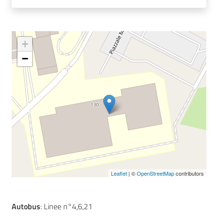
Seguici
+
su
−
Leaflet
| ©
OpenStreetMap
contributors
Autobus
: Linee n°4,6,21