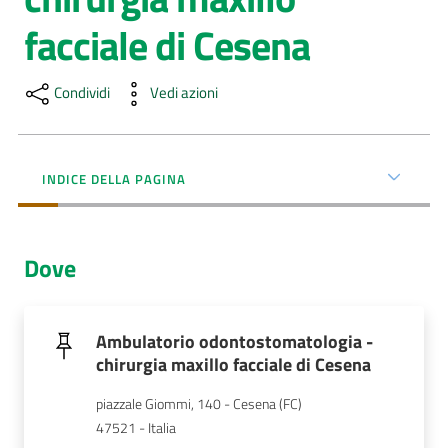
Menu selezionato
facciale di Cesena
AUSL
Comunica
Condividi
Vedi azioni
INDICE DELLA PAGINA
Carta
dei
Dove
Servizi
Dedicato
Ambulatorio odontostomatologia -
a...
chirurgia maxillo facciale di Cesena
Bandi
piazzale Giommi, 140 - Cesena (FC)
e
47521 - Italia
Concorsi