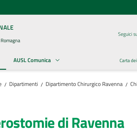
ONALE
Seguici s
la Romagna
AUSL Comunica
Carta dei
ato
e
Dipartimenti
Dipartimento Chirurgico Ravenna
Ch
/
/
/
rostomie di Ravenna