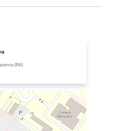
na
avenna (RA)