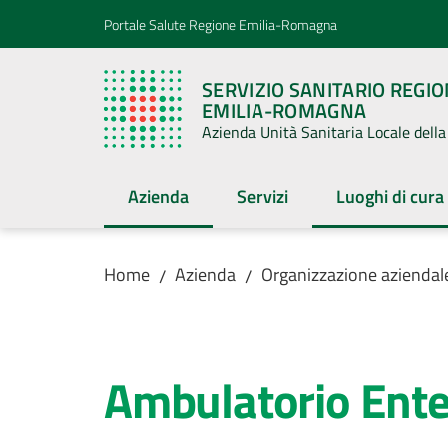
Vai al contenuto
Vai alla navigazione
Vai al footer
Portale Salute Regione Emilia-Romagna
SERVIZIO SANITARIO REGI
EMILIA-ROMAGNA
Azienda Unità Sanitaria Locale del
Azienda
Servizi
Luoghi di cura
Menu selezionato
Menu selezion
Home
Azienda
Organizzazione aziendal
/
/
Salta al contenuto
Ambulatorio Ente