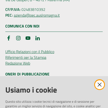
CF/P.IVA:
02483810392
PEC:
azienda@pec.auslromagna.it
COMUNICA CON NOI
Facebook
Instagram
YouTube
LinkedIn
Ufficio Relazioni con il Pubblico
Riferimenti per la Stampa
Redazione Web
ONERI DI PUBBLICAZIONE
Amministrazione Trasparente
Usiamo i cookie
Pubblicità legale
Albo Pretorio
Questo sito utilizza i cookie tecnici di navigazione e di sessione per
Privacy Policy
garantire un miglior servizio di navigazione del sito, e cookie analitici per