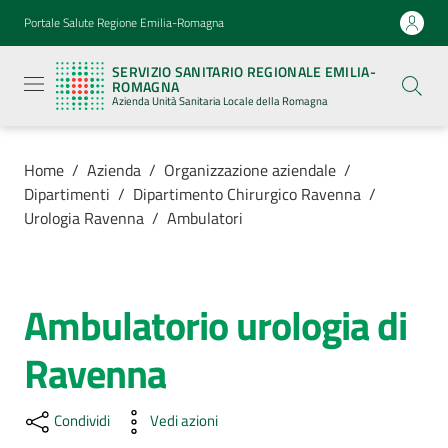
Vai al contenuto
Vai alla navigazione
Vai al footer
Portale Salute Regione Emilia-Romagna
Servizio
Sanitario
SERVIZIO SANITARIO REGIONALE EMILIA-
Regionale
ROMAGNA
Emilia-
Azienda Unità Sanitaria Locale della Romagna
Romagna
Azienda
Unità
Sanitaria
Home
/
Azienda
/
Organizzazione aziendale
/
Locale della
Dipartimenti
/
Dipartimento Chirurgico Ravenna
/
Romagna
Urologia Ravenna
/
Ambulatori
Azienda
Menu selezionato
Ambulatorio urologia di
Salta al contenuto
Servizi
Ravenna
Luoghi
di
Condividi
Vedi azioni
cura