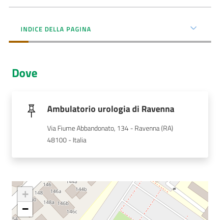
Menu selezionato
AUSL
INDICE DELLA PAGINA
Comunica
Dove
Carta
Ambulatorio urologia di Ravenna
dei
Via Fiume Abbandonato, 134 - Ravenna (RA)
Servizi
48100 - Italia
Dedicato
a...
+
Bandi
e
−
Concorsi