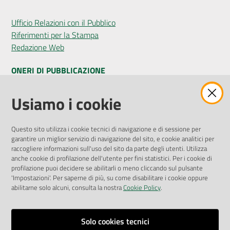
Ufficio Relazioni con il Pubblico
Riferimenti per la Stampa
Redazione Web
ONERI DI PUBBLICAZIONE
Amministrazione Trasparente
Usiamo i cookie
Pubblicità legale
Albo Pretorio
Questo sito utilizza i cookie tecnici di navigazione e di sessione per
Privacy Policy
garantire un miglior servizio di navigazione del sito, e cookie analitici per
Attuazione Misure PNRR
raccogliere informazioni sull'uso del sito da parte degli utenti. Utilizza
Liste di Attesa
anche cookie di profilazione dell'utente per fini statistici. Per i cookie di
profilazione puoi decidere se abilitarli o meno cliccando sul pulsante
'Impostazioni'. Per saperne di più, su come disabilitare i cookie oppure
ENTI, IMPRESE E PARTNER
abilitarne solo alcuni, consulta la nostra
Cookie Policy
.
Fatturazione Elettronica
Gare e Appalti
Solo cookies tecnici