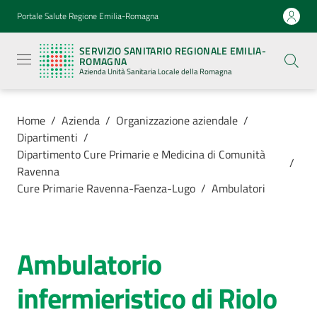
Vai al contenuto
Vai alla navigazione
Vai al footer
Portale Salute Regione Emilia-Romagna
Servizio
Sanitario
SERVIZIO SANITARIO REGIONALE EMILIA-
Regionale
ROMAGNA
Emilia-
Azienda Unità Sanitaria Locale della Romagna
Romagna
Azienda
Unità
Sanitaria
Home
/
Azienda
/
Organizzazione aziendale
/
Locale della
Dipartimenti
/
Romagna
Dipartimento Cure Primarie e Medicina di Comunità
/
Ravenna
Cure Primarie Ravenna-Faenza-Lugo
/
Ambulatori
Azienda
Menu selezionato
Servizi
Ambulatorio
Salta al contenuto
Luoghi
infermieristico di Riolo
di
cura