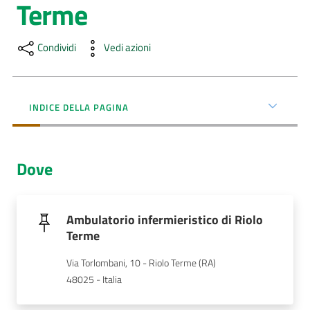
Terme
Menu selezionato
AUSL
Comunica
Condividi
Vedi azioni
INDICE DELLA PAGINA
Carta
Dove
dei
Servizi
Ambulatorio infermieristico di Riolo
Dedicato
Terme
a...
Via Torlombani, 10 - Riolo Terme (RA)
Bandi
48025 - Italia
e
Concorsi