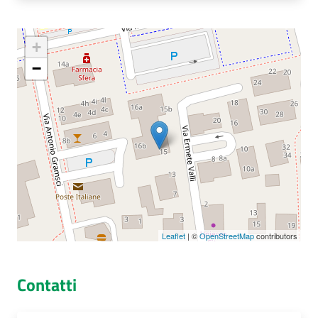
+
Seguici
−
su
Leaflet
| ©
OpenStreetMap
contributors
Contatti