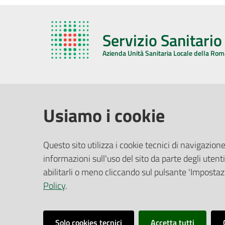
Servizio Sanitari
Azienda Unità Sanitaria Locale della Ro
AZIENDA USL DELLA ROMAGNA
COMUNI
Usiamo i cookie
Sede Legale
Face
Questo sito utilizza i cookie tecnici di navigazione
Via De Gasperi, 8 - 48121 Ravenna (RA)
informazioni sull'uso del sito da parte degli utenti
Ufficio R
CF/P.IVA:
02483810392
Riferime
abilitarli o meno cliccando sul pulsante 'Impostazi
PEC:
azienda@pec.auslromagna.it
Redazio
Policy
.
Solo cookies tecnici
Accetta tutti