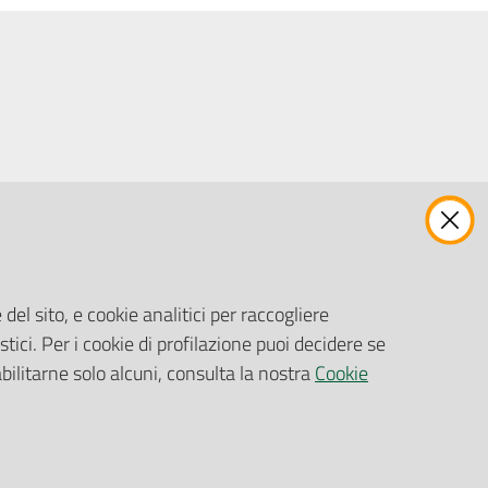
ENTI, IMPRESE E PARTNER
Fatturazione Elettronica
Gare e Appalti
del sito, e cookie analitici per raccogliere
Richiesta Patrocinio
stici. Per i cookie di profilazione puoi decidere se
abilitarne solo alcuni, consulta la nostra
Cookie