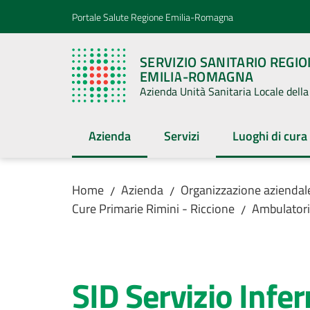
Vai al contenuto
Vai alla navigazione
Vai al footer
Portale Salute Regione Emilia-Romagna
SERVIZIO SANITARIO REGI
EMILIA-ROMAGNA
Azienda Unità Sanitaria Locale del
Azienda
Servizi
Luoghi di cura
Menu selezionato
Menu selezion
Home
Azienda
Organizzazione aziendal
/
/
Cure Primarie Rimini - Riccione
Ambulatori 
/
Salta al contenuto
SID Servizio Infer