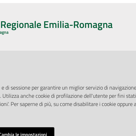
o Regionale Emilia-Romagna
magna
CA CON NOI
ONERI DI PUBBLICAZIONE
book
Instagram
YouTube
LinkedIn
Amministrazione Trasparente
Pubblicità legale
 e di sessione per garantire un miglior servizio di navigazione 
Albo Pretorio
. Utilizza anche cookie di profilazione dell'utente per fini stati
elazioni con il Pubblico
Privacy Policy
nti per la Stampa
oni'. Per saperne di più, su come disabilitare i cookie oppure 
Attuazione Misure PNRR
ne Web
Liste di Attesa
Cambia le impostazioni