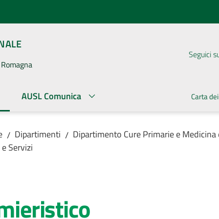
ONALE
Seguici s
la Romagna
AUSL Comunica
Carta dei
ato
e
Dipartimenti
Dipartimento Cure Primarie e Medicina
/
/
e Servizi
mieristico