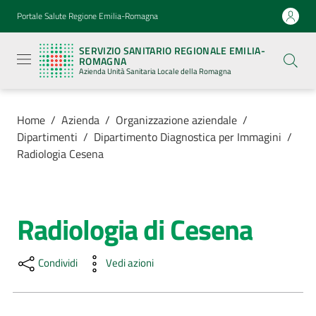
Vai al contenuto
Vai alla navigazione
Vai al footer
Portale Salute Regione Emilia-Romagna
Servizio
Sanitario
SERVIZIO SANITARIO REGIONALE EMILIA-
Regionale
ROMAGNA
Emilia-
Azienda Unità Sanitaria Locale della Romagna
Romagna
Azienda
Unità
Sanitaria
Home
/
Azienda
/
Organizzazione aziendale
/
Locale della
Dipartimenti
/
Dipartimento Diagnostica per Immagini
/
Romagna
Radiologia Cesena
Azienda
Menu selezionato
Radiologia di Cesena
Salta al contenuto
Servizi
Condividi
Vedi azioni
Luoghi
di
cura