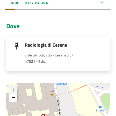
INDICE DELLA PAGINA
AUSL
Comunica
Dove
Radiologia di Cesena
viale Ghirotti, 286 - Cesena (FC)
Carta
47521 - Italia
dei
Servizi
Dedicato
a...
+
−
Bandi
e
Concorsi