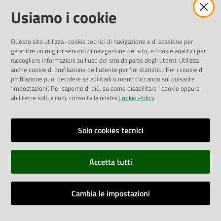
Amministrazione Trasparente
Usiamo i cookie
Pubblicità legale
Albo Pretorio
Questo sito utilizza i cookie tecnici di navigazione e di sessione per
Privacy Policy
garantire un miglior servizio di navigazione del sito, e cookie analitici per
Attuazione Misure PNRR
raccogliere informazioni sull'uso del sito da parte degli utenti. Utilizza
Liste di Attesa
anche cookie di profilazione dell'utente per fini statistici. Per i cookie di
profilazione puoi decidere se abilitarli o meno cliccando sul pulsante
'Impostazioni'. Per saperne di più, su come disabilitare i cookie oppure
ENTI, IMPRESE E PARTNER
abilitarne solo alcuni, consulta la nostra
Cookie Policy
.
Fatturazione Elettronica
Gare e Appalti
Solo cookies tecnici
Richiesta Patrocinio
Accetta tutti
Dichiarazione di Accessibilità
Cambia le impostazioni
Dati di Monitoraggio