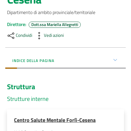
AUSL
Dipartimento di ambito provinciale/territoriale
Comunica
Direttore
:
Dott.ssa Mariella Allegretti
Condividi
Vedi azioni
INDICE DELLA PAGINA
Carta
dei
Servizi
Struttura
Dedicato
Strutture interne
a...
Bandi
Centro Salute Mentale Forlì-Cesena
e
Concorsi