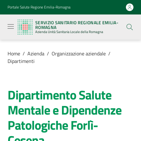
Vai al contenuto
Vai alla navigazione
Vai al footer
Portale Salute Regione Emilia-Romagna
Servizio
Sanitario
SERVIZIO SANITARIO REGIONALE EMILIA-
Regionale
ROMAGNA
Emilia-
Azienda Unità Sanitaria Locale della Romagna
Romagna
Azienda
Unità
Sanitaria
Home
/
Azienda
/
Organizzazione aziendale
/
Locale della
Dipartimenti
Romagna
Azienda
Dipartimento Salute
Salta al contenuto
Menu selezionato
Mentale e Dipendenze
Servizi
Patologiche Forlì-
Luoghi
di
Cesena
cura