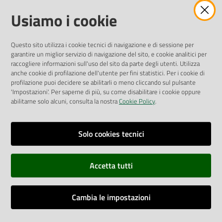
Amministrazione Trasparente
Usiamo i cookie
Pubblicità legale
Albo Pretorio
Questo sito utilizza i cookie tecnici di navigazione e di sessione per
Privacy Policy
garantire un miglior servizio di navigazione del sito, e cookie analitici per
Attuazione Misure PNRR
raccogliere informazioni sull'uso del sito da parte degli utenti. Utilizza
Liste di Attesa
anche cookie di profilazione dell'utente per fini statistici. Per i cookie di
profilazione puoi decidere se abilitarli o meno cliccando sul pulsante
'Impostazioni'. Per saperne di più, su come disabilitare i cookie oppure
ENTI, IMPRESE E PARTNER
abilitarne solo alcuni, consulta la nostra
Cookie Policy
.
Fatturazione Elettronica
Gare e Appalti
Solo cookies tecnici
Richiesta Patrocinio
Accetta tutti
Dichiarazione di Accessibilità
Cambia le impostazioni
Dati di Monitoraggio