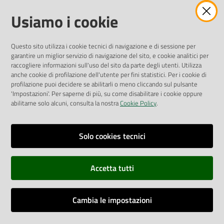
Amministrazione Trasparente
Usiamo i cookie
Pubblicità legale
Albo Pretorio
Questo sito utilizza i cookie tecnici di navigazione e di sessione per
Privacy Policy
garantire un miglior servizio di navigazione del sito, e cookie analitici per
Attuazione Misure PNRR
raccogliere informazioni sull'uso del sito da parte degli utenti. Utilizza
Liste di Attesa
anche cookie di profilazione dell'utente per fini statistici. Per i cookie di
profilazione puoi decidere se abilitarli o meno cliccando sul pulsante
'Impostazioni'. Per saperne di più, su come disabilitare i cookie oppure
ENTI, IMPRESE E PARTNER
abilitarne solo alcuni, consulta la nostra
Cookie Policy
.
Fatturazione Elettronica
Gare e Appalti
Solo cookies tecnici
Richiesta Patrocinio
Accetta tutti
Dichiarazione di Accessibilità
Cambia le impostazioni
Dati di Monitoraggio