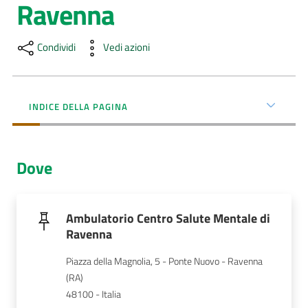
Ravenna
Menu selezionato
AUSL
Comunica
Condividi
Vedi azioni
INDICE DELLA PAGINA
Carta
Dove
dei
Servizi
Ambulatorio Centro Salute Mentale di
Dedicato
Ravenna
a...
Piazza della Magnolia, 5 - Ponte Nuovo - Ravenna 
Bandi
(RA)
e
48100 - Italia
Concorsi