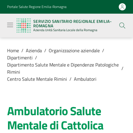
Vai al contenuto
Vai alla navigazione
Vai al footer
Portale Salute Regione Emilia-Romagna
Servizio
Sanitario
SERVIZIO SANITARIO REGIONALE EMILIA-
Regionale
ROMAGNA
Emilia-
Azienda Unità Sanitaria Locale della Romagna
Romagna
Azienda
Unità
Sanitaria
Home
/
Azienda
/
Organizzazione aziendale
/
Locale della
Dipartimenti
/
Romagna
Dipartimento Salute Mentale e Dipendenze Patologiche
/
Rimini
Centro Salute Mentale Rimini
/
Ambulatori
Azienda
Menu selezionato
Servizi
Ambulatorio Salute
Salta al contenuto
Luoghi
Mentale di Cattolica
di
cura