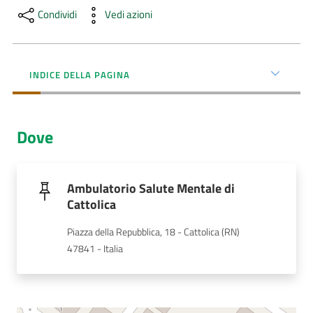
Menu selezionato
Condividi
Vedi azioni
AUSL
Comunica
INDICE DELLA PAGINA
Dove
Carta
dei
Servizi
Ambulatorio Salute Mentale di
Cattolica
Dedicato
Piazza della Repubblica, 18 - Cattolica (RN)
a...
47841 - Italia
Bandi
e
Concorsi