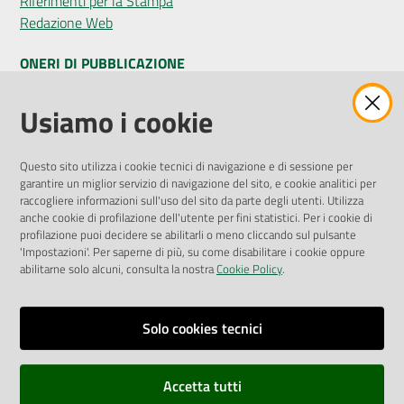
Riferimenti per la Stampa
Redazione Web
ONERI DI PUBBLICAZIONE
Amministrazione Trasparente
Usiamo i cookie
Pubblicità legale
Albo Pretorio
Questo sito utilizza i cookie tecnici di navigazione e di sessione per
Privacy Policy
garantire un miglior servizio di navigazione del sito, e cookie analitici per
Attuazione Misure PNRR
raccogliere informazioni sull'uso del sito da parte degli utenti. Utilizza
Liste di Attesa
anche cookie di profilazione dell'utente per fini statistici. Per i cookie di
profilazione puoi decidere se abilitarli o meno cliccando sul pulsante
'Impostazioni'. Per saperne di più, su come disabilitare i cookie oppure
ENTI, IMPRESE E PARTNER
abilitarne solo alcuni, consulta la nostra
Cookie Policy
.
Fatturazione Elettronica
Gare e Appalti
Solo cookies tecnici
Richiesta Patrocinio
Accetta tutti