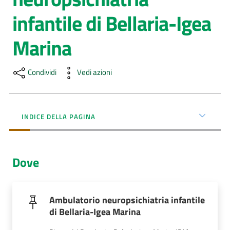
Menu selezionato
infantile di Bellaria-Igea
AUSL
Comunica
Marina
Condividi
Vedi azioni
Carta
INDICE DELLA PAGINA
dei
Servizi
Dove
Dedicato
a...
Ambulatorio neuropsichiatria infantile
Bandi
di Bellaria-Igea Marina
e
Concorsi