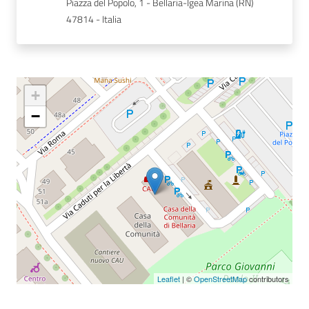
Piazza del Popolo, 1 - Bellaria-Igea Marina (RN)
47814 - Italia
Seguici
su
+
−
Leaflet
| ©
OpenStreetMap
contributors