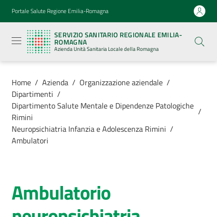
Vai al contenuto
Vai alla navigazione
Vai al footer
Portale Salute Regione Emilia-Romagna
Servizio
Sanitario
SERVIZIO SANITARIO REGIONALE EMILIA-
Regionale
ROMAGNA
Emilia-
Azienda Unità Sanitaria Locale della Romagna
Romagna
Azienda
Unità
Sanitaria
Home
/
Azienda
/
Organizzazione aziendale
/
Locale della
Dipartimenti
/
Romagna
Dipartimento Salute Mentale e Dipendenze Patologiche
/
Rimini
Neuropsichiatria Infanzia e Adolescenza Rimini
/
Azienda
Ambulatori
Menu selezionato
Servizi
Ambulatorio
Salta al contenuto
Luoghi
di
neuropsichiatria
cura