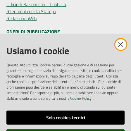
Ufficio Relazioni con il Pubblico
Riferimenti per la Stampa
Redazione Web
ONERI DI PUBBLICAZIONE
Amministrazione Trasparente
Usiamo i cookie
Pubblicità legale
Albo Pretorio
Questo sito utilizza i cookie tecnici di navigazione e di sessione per
Privacy Policy
garantire un miglior servizio di navigazione del sito, e cookie analitici per
Attuazione Misure PNRR
raccogliere informazioni sull'uso del sito da parte degli utenti. Utilizza
Liste di Attesa
anche cookie di profilazione dell'utente per fini statistici. Per i cookie di
profilazione puoi decidere se abilitarli o meno cliccando sul pulsante
'Impostazioni'. Per saperne di più, su come disabilitare i cookie oppure
ENTI, IMPRESE E PARTNER
abilitarne solo alcuni, consulta la nostra
Cookie Policy
.
Fatturazione Elettronica
Gare e Appalti
Solo cookies tecnici
Richiesta Patrocinio