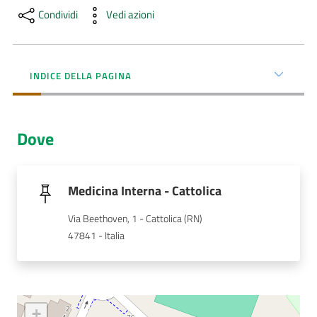
Condividi
Vedi azioni
AUSL
Comunica
INDICE DELLA PAGINA
Dove
Carta
dei
Servizi
Medicina Interna - Cattolica
Via Beethoven, 1 - Cattolica (RN)
Dedicato
47841 - Italia
a...
Bandi
e
+
Concorsi