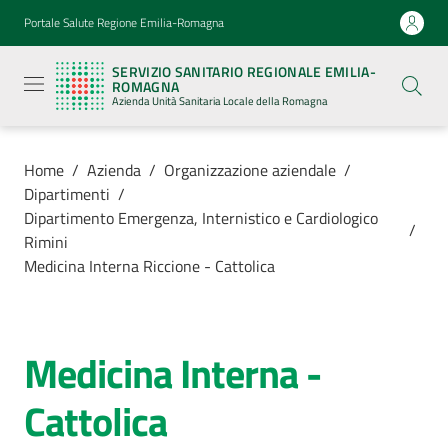
Vai al contenuto
Vai alla navigazione
Vai al footer
Portale Salute Regione Emilia-Romagna
Servizio
Sanitario
SERVIZIO SANITARIO REGIONALE EMILIA-
Regionale
ROMAGNA
Emilia-
Azienda Unità Sanitaria Locale della Romagna
Romagna
Azienda
Unità
Sanitaria
Home
/
Azienda
/
Organizzazione aziendale
/
Locale della
Dipartimenti
/
Romagna
Dipartimento Emergenza, Internistico e Cardiologico
/
Rimini
Medicina Interna Riccione - Cattolica
Azienda
Menu selezionato
Servizi
Medicina Interna -
Salta al contenuto
Luoghi
Cattolica
di
cura