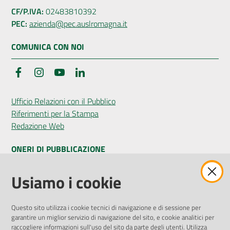
CF/P.IVA:
02483810392
PEC:
azienda@pec.auslromagna.it
COMUNICA CON NOI
Facebook
Instagram
YouTube
LinkedIn
Ufficio Relazioni con il Pubblico
Riferimenti per la Stampa
Redazione Web
ONERI DI PUBBLICAZIONE
Amministrazione Trasparente
Usiamo i cookie
Pubblicità legale
Albo Pretorio
Questo sito utilizza i cookie tecnici di navigazione e di sessione per
Privacy Policy
garantire un miglior servizio di navigazione del sito, e cookie analitici per
Attuazione Misure PNRR
raccogliere informazioni sull'uso del sito da parte degli utenti. Utilizza