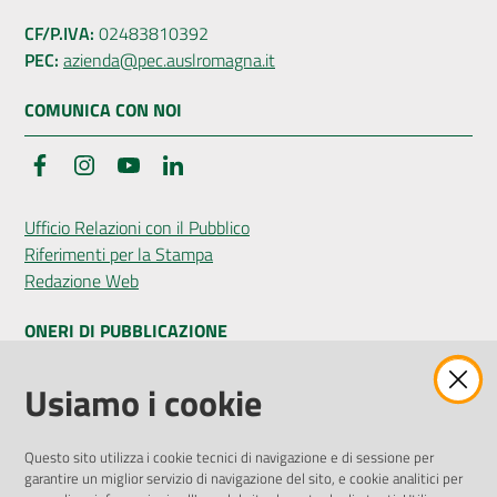
CF/P.IVA:
02483810392
PEC:
azienda@pec.auslromagna.it
COMUNICA CON NOI
Facebook
Instagram
YouTube
LinkedIn
Ufficio Relazioni con il Pubblico
Riferimenti per la Stampa
Redazione Web
ONERI DI PUBBLICAZIONE
Amministrazione Trasparente
Usiamo i cookie
Pubblicità legale
Albo Pretorio
Questo sito utilizza i cookie tecnici di navigazione e di sessione per
Privacy Policy
garantire un miglior servizio di navigazione del sito, e cookie analitici per
Attuazione Misure PNRR