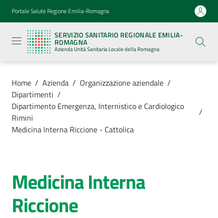
Vai al contenuto
Vai alla navigazione
Vai al footer
Portale Salute Regione Emilia-Romagna
Servizio
Sanitario
SERVIZIO SANITARIO REGIONALE EMILIA-
Regionale
ROMAGNA
Emilia-
Azienda Unità Sanitaria Locale della Romagna
Romagna
Azienda
Unità
Sanitaria
Home
/
Azienda
/
Organizzazione aziendale
/
Locale della
Dipartimenti
/
Romagna
Dipartimento Emergenza, Internistico e Cardiologico
/
Rimini
Medicina Interna Riccione - Cattolica
Azienda
Menu selezionato
Servizi
Medicina Interna
Salta al contenuto
Luoghi
Riccione
di
cura