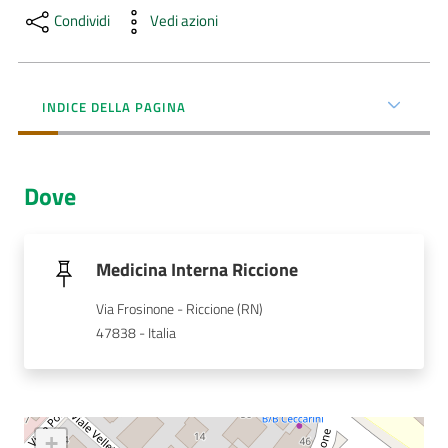
Condividi
Vedi azioni
AUSL
Comunica
INDICE DELLA PAGINA
Dove
Carta
dei
Servizi
Medicina Interna Riccione
Via Frosinone - Riccione (RN)
Dedicato
47838 - Italia
a...
Bandi
e
+
Concorsi