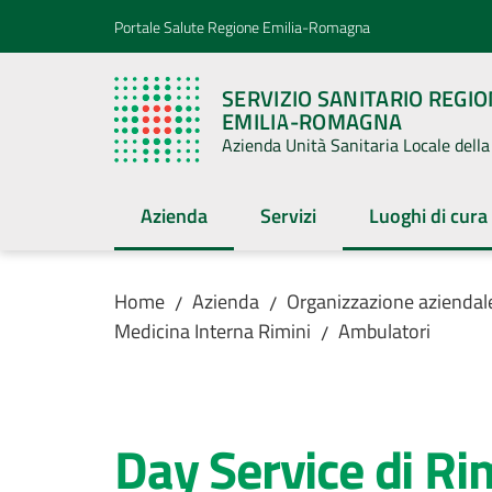
Vai al contenuto
Vai alla navigazione
Vai al footer
Portale Salute Regione Emilia-Romagna
SERVIZIO SANITARIO REGI
EMILIA-ROMAGNA
Azienda Unità Sanitaria Locale del
Azienda
Servizi
Luoghi di cura
Menu selezionato
Menu selezion
Home
Azienda
Organizzazione aziendal
/
/
Medicina Interna Rimini
Ambulatori
/
Salta al contenuto
Day Service di Ri