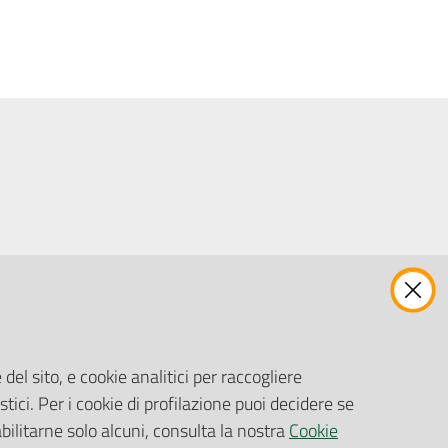
ENTI, IMPRESE E PARTNER
Fatturazione Elettronica
Gare e Appalti
del sito, e cookie analitici per raccogliere
Richiesta Patrocinio
stici. Per i cookie di profilazione puoi decidere se
abilitarne solo alcuni, consulta la nostra
Cookie