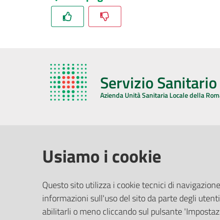
Servizio Sanitari
Azienda Unità Sanitaria Locale della Ro
AZIENDA USL DELLA ROMAGNA
COMUNI
Usiamo i cookie
Sede Legale
Face
Questo sito utilizza i cookie tecnici di navigazione
Via De Gasperi, 8 - 48121 Ravenna (RA)
informazioni sull'uso del sito da parte degli utenti
Ufficio R
CF/P.IVA:
02483810392
Riferime
abilitarli o meno cliccando sul pulsante 'Impostazi
PEC:
azienda@pec.auslromagna.it