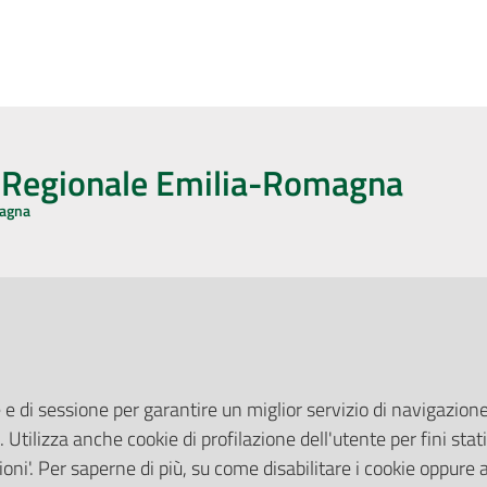
o Regionale Emilia-Romagna
magna
CA CON NOI
ONERI DI PUBBLICAZIONE
book
Instagram
YouTube
LinkedIn
Amministrazione Trasparente
Pubblicità legale
 e di sessione per garantire un miglior servizio di navigazione 
Albo Pretorio
. Utilizza anche cookie di profilazione dell'utente per fini stati
elazioni con il Pubblico
Privacy Policy
nti per la Stampa
oni'. Per saperne di più, su come disabilitare i cookie oppure 
Attuazione Misure PNRR