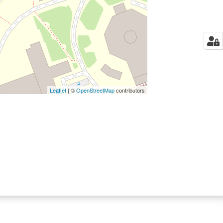
Leaflet
| ©
OpenStreetMap
contributors