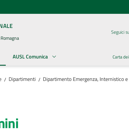
ONALE
Seguici s
la Romagna
AUSL Comunica
Carta dei
ato
e
Dipartimenti
Dipartimento Emergenza, Internistico e
/
/
mini