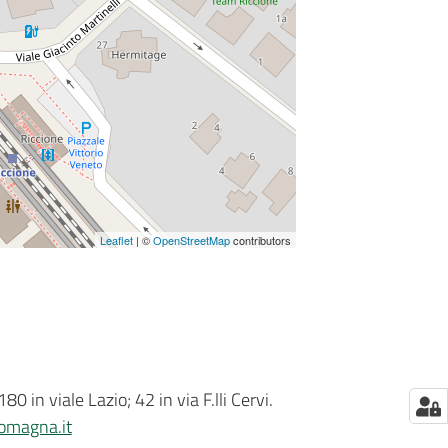
Leaflet
| ©
OpenStreetMap
contributors
 in viale Lazio; 42 in via F.lli Cervi.
omagna.it