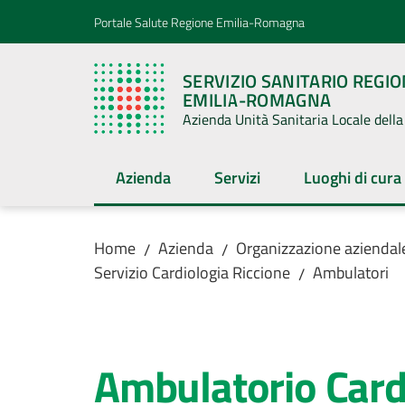
Vai al contenuto
Vai alla navigazione
Vai al footer
Portale Salute Regione Emilia-Romagna
SERVIZIO SANITARIO REGI
EMILIA-ROMAGNA
Azienda Unità Sanitaria Locale del
Azienda
Servizi
Luoghi di cura
Menu selezionato
Menu selezionato
Menu selezion
Home
Azienda
Organizzazione aziendal
/
/
Servizio Cardiologia Riccione
Ambulatori
/
Salta al contenuto
Ambulatorio Card