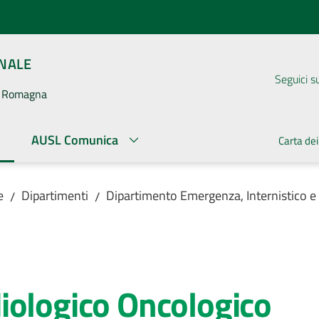
ONALE
Seguici s
la Romagna
AUSL Comunica
Carta dei
ato
e
Dipartimenti
Dipartimento Emergenza, Internistico e
/
/
iologico Oncologico